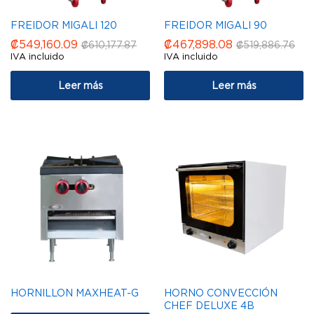
FREIDOR MIGALI 120
FREIDOR MIGALI 90
₡
549,160.09
₡
467,898.08
₡
610,177.87
₡
519,886.76
IVA incluido
IVA incluido
Leer más
Leer más
HORNILLON MAXHEAT-G
HORNO CONVECCIÓN
CHEF DELUXE 4B