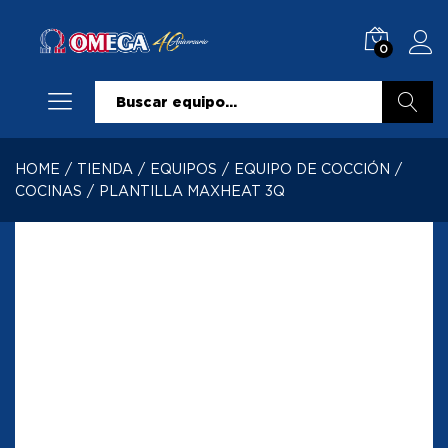
0
Buscar
HOME
/
TIENDA
/
EQUIPOS
/
EQUIPO DE COCCIÓN
/
COCINAS
/
PLANTILLA MAXHEAT 3Q