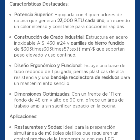
Características Destacadas:
Potencia Superior:
Equipada con 3 quemadores de
cocina que generan
23,000 BTU cada uno
, ofreciendo
un calor intenso y constante para cocciones rápidas
.
Construcción de Grado Industrial:
Estructura en acero
inoxidable AISI 430 #24 y
parrillas de hierro fundido
de
$303times303times57text{ mm}$
que soportan
peso elevado y uso continuo
.
Diseño Ergonómico y Funcional:
Incluye una base de
tubo redondo de 1 pulgada, perillas plásticas de alta
resistencia y una
bandeja recolectora de residuos
para
un mantenimiento sencillo
.
Dimensiones Optimizadas:
Con un frente de 111 cm,
fondo de 48 cm y alto de 90 cm, ofrece un área de
trabajo amplia sin sacrificar espacio en la cocina
.
Aplicaciones:
Restaurantes y Sodas:
Ideal para la preparación
simultánea de múltiples platillos que requieren un
control preciso de la temperatura con gas LPG
.