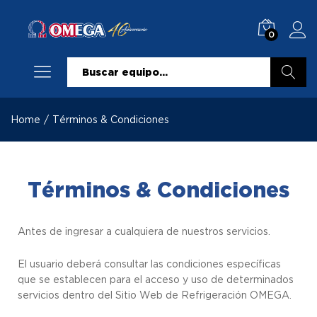
0
Buscar
Home
/
Términos & Condiciones
Términos & Condiciones
Antes de ingresar a cualquiera de nuestros servicios.
El usuario deberá consultar las condiciones específicas
que se establecen para el acceso y uso de determinados
servicios dentro del Sitio Web de Refrigeración OMEGA.