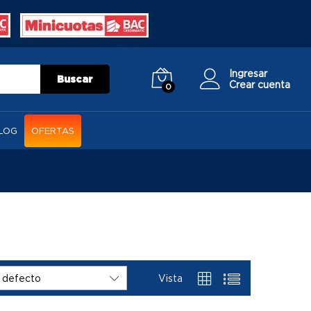
Ingresar
Buscar
Crear cuenta
0
LOG
OFERTAS
Vista
 defecto