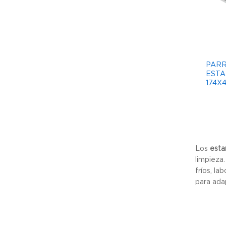
PARR
ESTA
174X
Los
esta
limpieza.
fríos, la
para ada