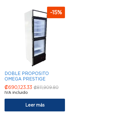
-
15
%
DOBLE PROPOSITO
OMEGA PRESTIGE
₡
690,123.33
₡
811,909.80
IVA incluido
Leer más