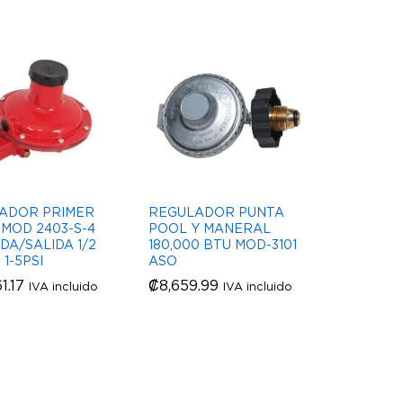
ADOR PRIMER
REGULADOR PUNTA
MOD 2403-S-4
POOL Y MANERAL
DA/SALIDA 1/2
180,000 BTU MOD-3101
 1-5PSI
ASO
1.17
1.17
₡
₡
8,659.99
8,659.99
IVA incluido
IVA incluido