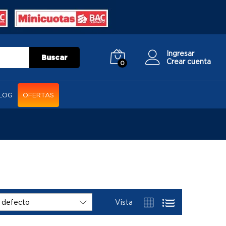
Ingresar
Buscar
Crear cuenta
0
LOG
OFERTAS
Vista
 defecto