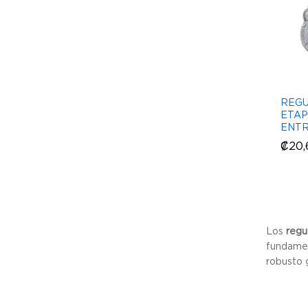
REG
ETAP
ENTR
₡
₡
20,
20,
Los
regu
fundamen
robusto 