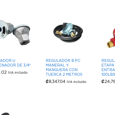
ADOR U
REGULADOR B.P.C
REGUL
ENADOR DE 3/4″
MANERAL Y
ETAPA 
MANGUERA CON
ENTRA
1.02
1.02
IVA incluido
TUERCA 2 METROS
100LBS
₡
₡
8,347.04
8,347.04
₡
₡
24,76
24,76
IVA incluido