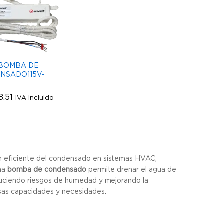
BOMBA DE
NSADO115V-
8.51
8.51
IVA incluido
n eficiente del condensado en sistemas HVAC,
Una
bomba de condensado
permite drenar el agua de
educiendo riesgos de humedad y mejorando la
rsas capacidades y necesidades.