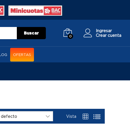
Ingresar
Buscar
Crear cuenta
0
LOG
OFERTAS
Vista
 defecto