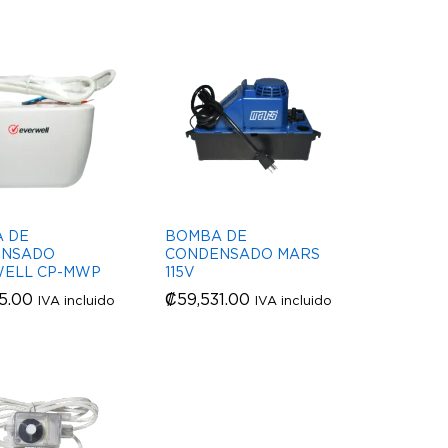
 DE
BOMBA DE
ENSADO
CONDENSADO MARS
ELL CP-MWP
115V
35.00
35.00
₡
₡
59,531.00
59,531.00
IVA incluido
IVA incluido