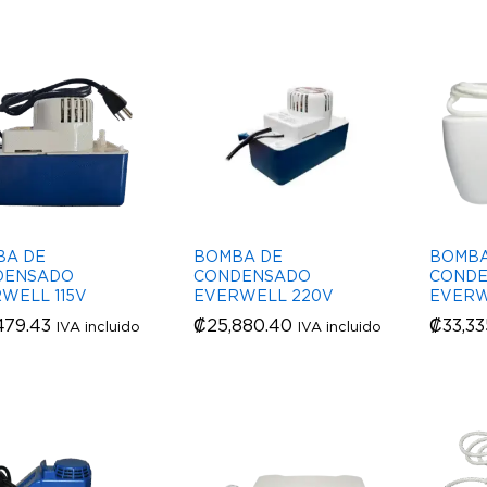
BA DE
BOMBA DE
BOMBA
DENSADO
CONDENSADO
COND
WELL 115V
EVERWELL 220V
EVERW
479.43
479.43
₡
₡
25,880.40
25,880.40
₡
₡
33,3
33,3
IVA incluido
IVA incluido