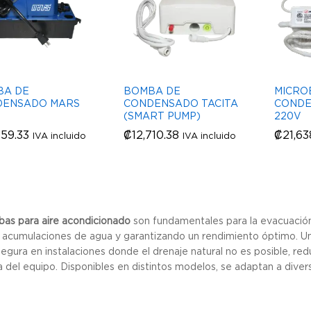
BA DE
BOMBA DE
MICRO
DENSADO MARS
CONDENSADO TACITA
CONDE
(SMART PUMP)
220V
159.33
159.33
₡
₡
12,710.38
12,710.38
₡
₡
21,63
21,63
IVA incluido
IVA incluido
as para aire acondicionado
son fundamentales para la evacuació
 acumulaciones de agua y garantizando un rendimiento óptimo. 
egura en instalaciones donde el drenaje natural no es posible, r
ia del equipo. Disponibles en distintos modelos, se adaptan a dive