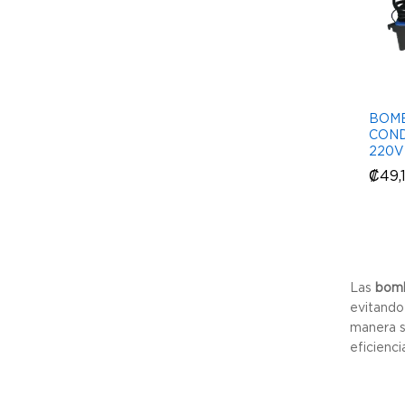
BOM
CON
220V
₡
₡
49,
49,
Las
bomb
evitando
manera s
eficienc