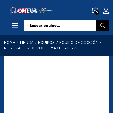
0
Buscar
HOME
/
TIENDA
/
EQUIPOS
/
EQUIPO DE COCCIÓN
/
ROSTIZADOR DE POLLO MAXHEAT 12P-E