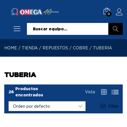
0
Buscar
HOME
/
TIENDA
/
REPUESTOS
/
COBRE
/
TUBERIA
TUBERIA
Productos
26
Vista
encontrados
Filter
Orden por defecto