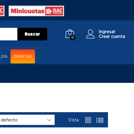
Ingresar
Buscar
Crear cuenta
0
LOG
OFERTAS
Vista
 defecto