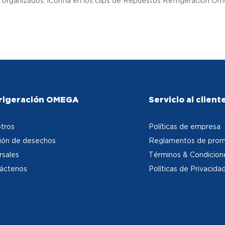
y organizados. ¡Confía en los clips de Repuestos Refrigeración O
rigeración OMEGA
Servicio al client
tros
Políticas de empresa
ión de desechos
Reglamentos de prom
rsales
Términos & Condicion
áctenos
Políticas de Privacida