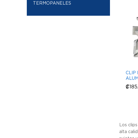
TERMOPANELES
CLIP
ALUM
₡
₡
185
185
Los clip
alta cali