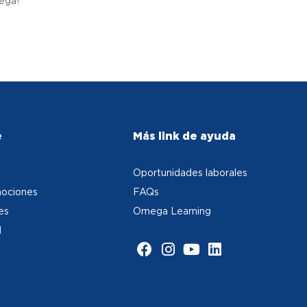
mega!
e
Más link de ayuda
Oportunidades laborales
ociones
FAQs
es
Omega Learning
d