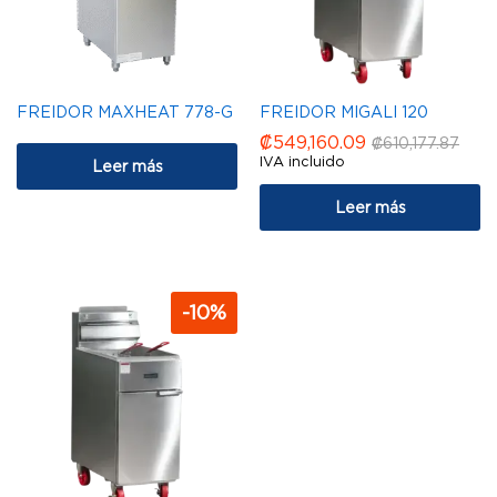
FREIDOR MAXHEAT 778-G
FREIDOR MIGALI 120
₡
549,160.09
₡
610,177.87
IVA incluido
Leer más
Leer más
-
10
%