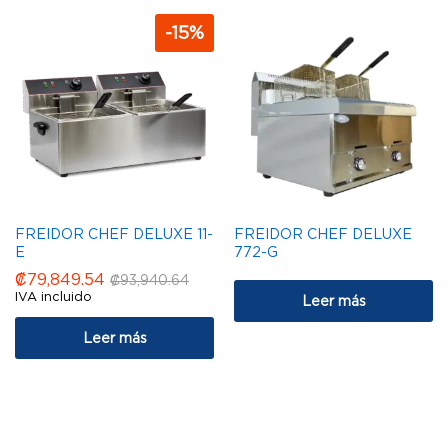
-
15
%
FREIDOR CHEF DELUXE 11-
FREIDOR CHEF DELUXE
E
772-G
₡
79,849.54
₡
93,940.64
IVA incluido
Leer más
Leer más