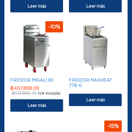
Leer más
Leer más
-
10
%
FREIDOR MIGALI 90
FREIDOR MAXHEAT
778-G
₡
467,898.08
₡
519,886.76
IVA incluido
Leer más
Leer más
-
15
%