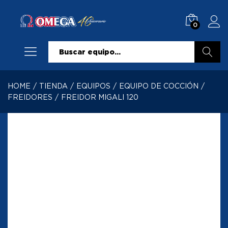
0
Buscar
HOME
/
TIENDA
/
EQUIPOS
/
EQUIPO DE COCCIÓN
/
FREIDORES
/
FREIDOR MIGALI 120
-
%