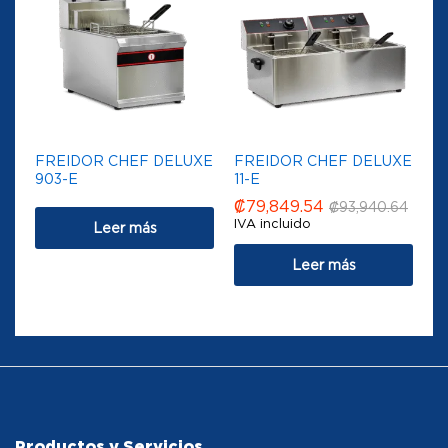
FREIDOR CHEF DELUXE
FREIDOR CHEF DELUXE
903-E
11-E
₡
79,849.54
₡
93,940.64
IVA incluido
Leer más
Leer más
Productos y Servicios