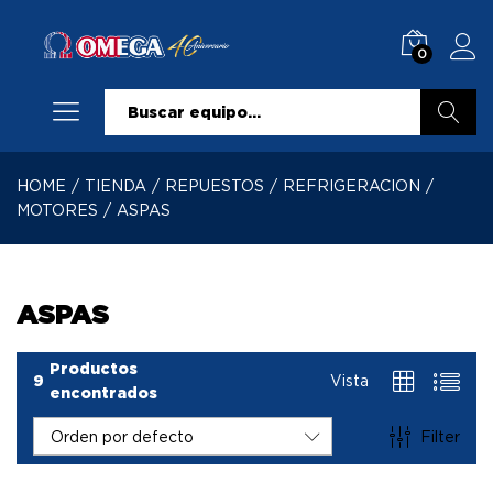
0
Buscar
HOME
/
TIENDA
/
REPUESTOS
/
REFRIGERACION
/
MOTORES
/
ASPAS
ASPAS
Productos
9
Vista
encontrados
Filter
Orden por defecto