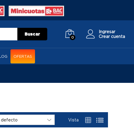
Ingresar
Buscar
Crear cuenta
0
LOG
OFERTAS
Vista
 defecto