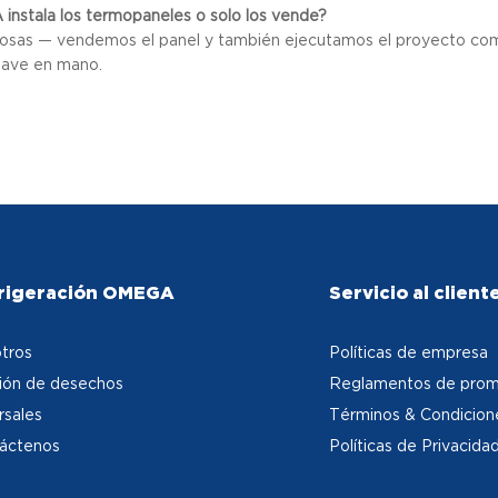
nstala los termopaneles o solo los vende?
sas — vendemos el panel y también ejecutamos el proyecto compl
llave en mano.
rigeración OMEGA
Servicio al client
tros
Políticas de empresa
ión de desechos
Reglamentos de prom
rsales
Términos & Condicion
áctenos
Políticas de Privacida