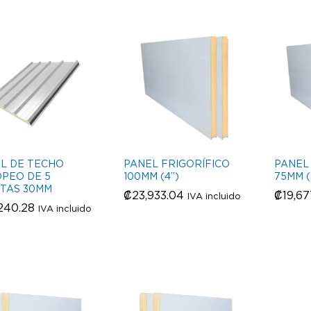
L DE TECHO
PANEL FRIGORÍFICO
PANEL
PEO DE 5
100MM (4”)
75MM (
TAS 30MM
₡
₡
23,933.04
23,933.04
₡
₡
19,67
19,67
IVA incluido
240.28
240.28
IVA incluido