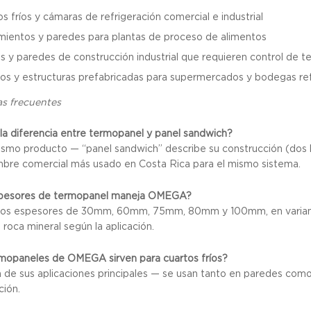
s fríos y cámaras de refrigeración comercial e industrial
mientos y paredes para plantas de proceso de alimentos
s y paredes de construcción industrial que requieren control de 
os y estructuras prefabricadas para supermercados y bodegas re
s frecuentes
 la diferencia entre termopanel y panel sandwich?
ismo producto — “panel sandwich” describe su construcción (dos l
mbre comercial más usado en Costa Rica para el mismo sistema.
pesores de termopanel maneja OMEGA?
s espesores de 30mm, 60mm, 75mm, 80mm y 100mm, en variantes 
 roca mineral según la aplicación.
mopaneles de OMEGA sirven para cuartos fríos?
na de sus aplicaciones principales — se usan tanto en paredes com
ción.