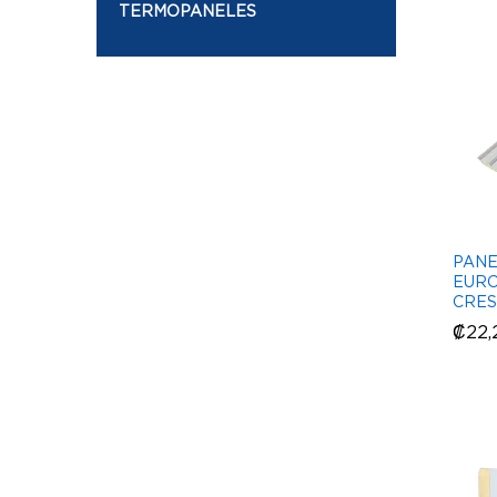
TERMOPANELES
PANE
EURO
CRES
₡
₡
22,
22,