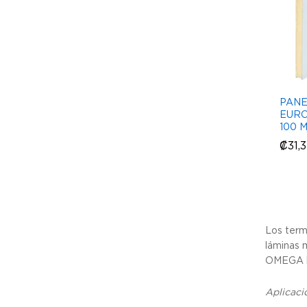
PANE
EURO
100 
₡
₡
31,
31,
Los term
láminas m
OMEGA l
Aplicaci