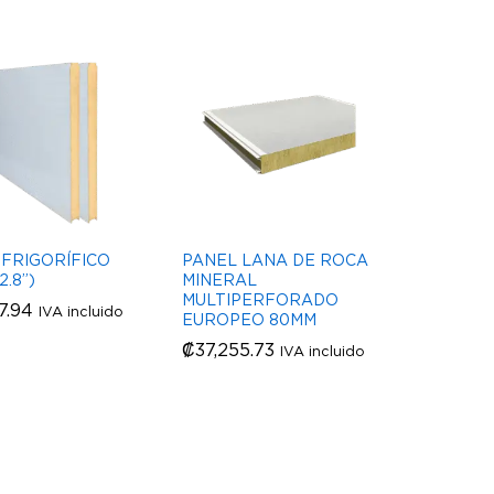
 FRIGORÍFICO
PANEL LANA DE ROCA
2.8”)
MINERAL
MULTIPERFORADO
7.94
7.94
IVA incluido
EUROPEO 80MM
₡
₡
37,255.73
37,255.73
IVA incluido