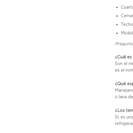
Cuarto
Cerra
Techo
Módul
Pregunta
¿Cuál es
Son el m
es el no
¿Qué es
Manejamo
o lana de
¿Los ter
Sí, es u
refrigera