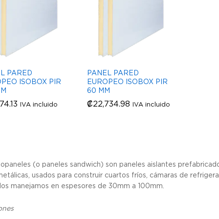
L PARED
PANEL PARED
PEO ISOBOX PIR
EUROPEO ISOBOX PIR
MM
60 MM
374.13
374.13
₡
₡
22,734.98
22,734.98
IVA incluido
IVA incluido
opaneles (o paneles sandwich) son paneles aislantes prefabricado
etálicas, usados para construir cuartos fríos, cámaras de refriger
os manejamos en espesores de 30mm a 100mm.
ones