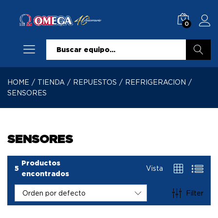
0
Buscar
HOME
/
TIENDA
/
REPUESTOS
/
REFRIGERACION
/
SENSORES
SENSORES
Productos
5
Vista
encontrados
Filter
Orden por defecto