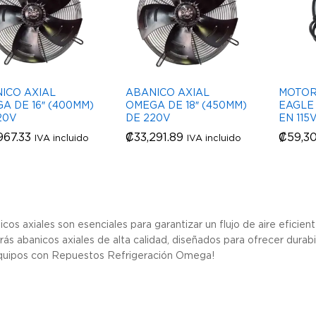
ICO AXIAL
ABANICO AXIAL
MOTOR
A DE 16″ (400MM)
OMEGA DE 18″ (450MM)
EAGLE 
20V
DE 220V
EN 115
967.33
967.33
₡
₡
33,291.89
33,291.89
₡
₡
59,30
59,30
IVA incluido
IVA incluido
cos axiales son esenciales para garantizar un flujo de aire eficien
ás abanicos axiales de alta calidad, diseñados para ofrecer durabi
quipos con Repuestos Refrigeración Omega!