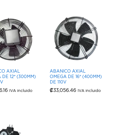
CO AXIAL
ABANICO AXIAL
DE 12″ (300MM)
OMEGA DE 16″ (400MM)
0V
DE 110V
6.16
6.16
₡
₡
33,056.46
33,056.46
IVA incluido
IVA incluido