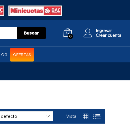
Ingresar
Buscar
Crear cuenta
0
LOG
OFERTAS
Vista
 defecto