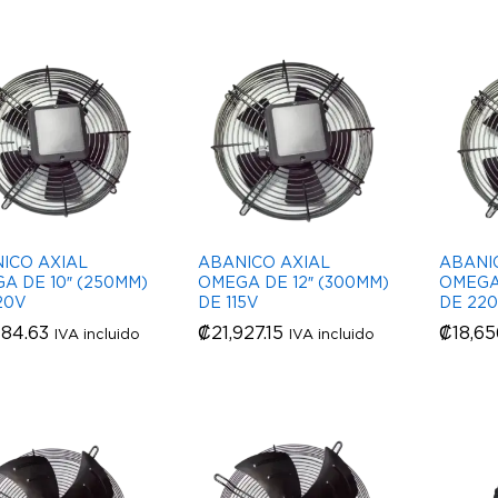
ICO AXIAL
ABANICO AXIAL
ABANI
A DE 10″ (250MM)
OMEGA DE 12″ (300MM)
OMEGA 
20V
DE 115V
DE 22
484.63
484.63
₡
₡
21,927.15
21,927.15
₡
₡
18,65
18,65
IVA incluido
IVA incluido