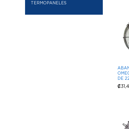
TERMOPANELES
ABAN
OMEG
DE 2
₡
₡
31,
31,