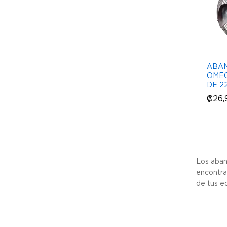
ABAN
OMEG
DE 2
₡
₡
26,
26,
Los abani
encontrar
de tus e