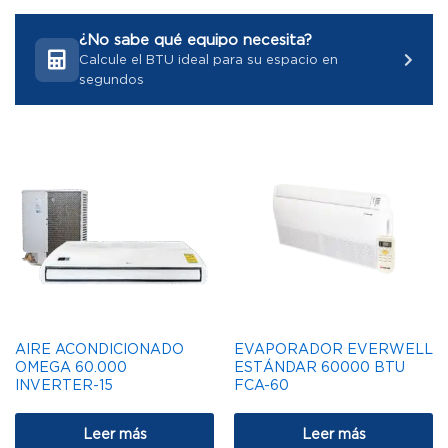
¿No sabe qué equipo necesita?
Calcule el BTU ideal para su espacio en
segundos
AIRE ACONDICIONADO
EVAPORADOR EVERWELL
OMEGA 60.000
ESTÁNDAR 60000 BTU
INVERTER-15
FCA-60
Leer más
Leer más