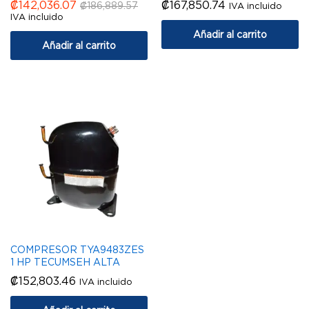
₡
142,036.07
₡
167,850.74
₡
186,889.57
IVA incluido
IVA incluido
Añadir al carrito
Añadir al carrito
COMPRESOR TYA9483ZES
1 HP TECUMSEH ALTA
₡
152,803.46
IVA incluido