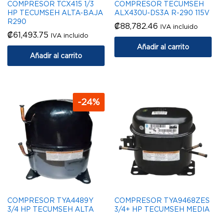
COMPRESOR TCX415 1/3
COMPRESOR TECUMSEH
HP TECUMSEH ALTA-BAJA
ALX430U-DS3A R-290 115V
R290
₡
88,782.46
IVA incluido
₡
61,493.75
IVA incluido
Añadir al carrito
Añadir al carrito
-
24
%
COMPRESOR TYA4489Y
COMPRESOR TYA9468ZES
3/4 HP TECUMSEH ALTA
3/4+ HP TECUMSEH MEDIA