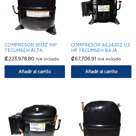
COMPRESOR 9513Z 1HP
COMPRESOR AE2420Z 1/2
TECUMSEH ALTA
HP TECUMSEH BAJA
₡
223,978.80
₡
67,706.91
IVA incluido
IVA incluido
Añadir al carrito
Añadir al carrito