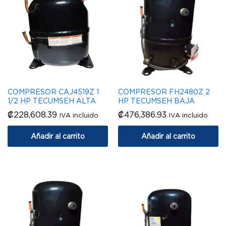
COMPRESOR CAJ4519Z 1
COMPRESOR FH2480Z 2
1/2 HP TECUMSEH ALTA
HP TECUMSEH BAJA
₡
228,608.39
₡
476,386.93
IVA incluido
IVA incluido
Añadir al carrito
Añadir al carrito