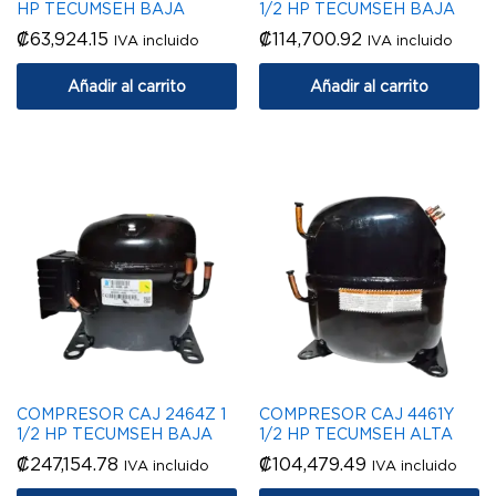
HP TECUMSEH BAJA
1/2 HP TECUMSEH BAJA
₡
63,924.15
₡
114,700.92
IVA incluido
IVA incluido
Añadir al carrito
Añadir al carrito
COMPRESOR CAJ 2464Z 1
COMPRESOR CAJ 4461Y
1/2 HP TECUMSEH BAJA
1/2 HP TECUMSEH ALTA
₡
247,154.78
₡
104,479.49
IVA incluido
IVA incluido