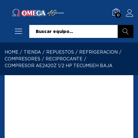
0
Buscar
HOME
/
TIENDA
/
REPUESTOS
/
REFRIGERACION
/
COMPRESORES
/
RECIPROCANTE
/
COMPRESOR AE2420Z 1/2 HP TECUMSEH BAJA