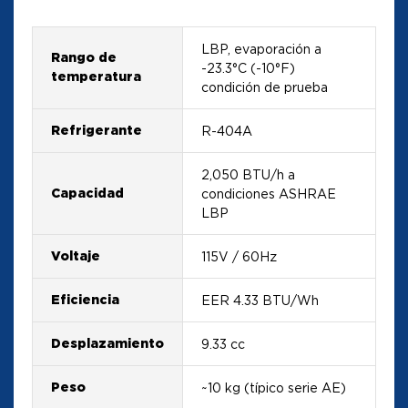
LBP, evaporación a
Rango de
-23.3°C (-10°F)
temperatura
condición de prueba
Refrigerante
R-404A
2,050 BTU/h a
Capacidad
condiciones ASHRAE
LBP
Voltaje
115V / 60Hz
Eficiencia
EER 4.33 BTU/Wh
Desplazamiento
9.33 cc
Peso
~10 kg (típico serie AE)