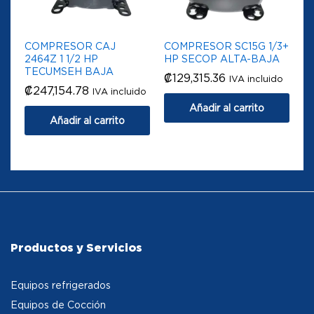
COMPRESOR CAJ
COMPRESOR SC15G 1/3+
2464Z 1 1/2 HP
HP SECOP ALTA-BAJA
TECUMSEH BAJA
₡
129,315.36
IVA incluido
₡
247,154.78
IVA incluido
Añadir al carrito
Añadir al carrito
Productos y Servicios
Equipos refrigerados
Equipos de Cocción