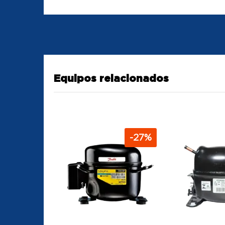
Equipos relacionados
-
27
%