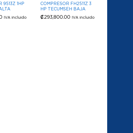
 9513Z 1HP
COMPRESOR FH2511Z 3
ALTA
HP TECUMSEH BAJA
0
0
₡
₡
293,800.00
293,800.00
IVA incluido
IVA incluido