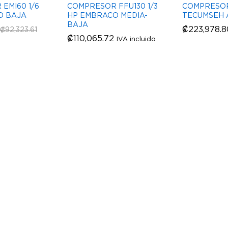
EMI60 1/6
COMPRESOR FFU130 1/3
COMPRESOR
O BAJA
HP EMBRACO MEDIA-
TECUMSEH 
BAJA
₡
₡
223,978.8
223,978.8
₡
₡
92,323.61
92,323.61
₡
₡
110,065.72
110,065.72
IVA incluido