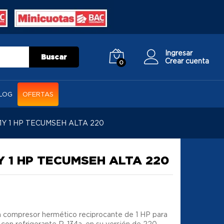
Ingresar
Buscar
Crear cuenta
0
LOG
OFERTAS
Y 1 HP TECUMSEH ALTA 220
 1 HP TECUMSEH ALTA 220
 compresor hermético reciprocante de 1 HP para
con refrigerante R-134a, en su versión de 220-