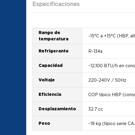
Especificaciones
Rango de
-15°C a +15°C (HBP, al
temperatura
Refrigerante
R-134a
Capacidad
~12,100 BTU/h en cond
Voltaje
220-240V / 50Hz
Eficiencia
COP típico HBP (consul
Desplazamiento
32.7 cc
Peso
~19 kg (típico serie CA