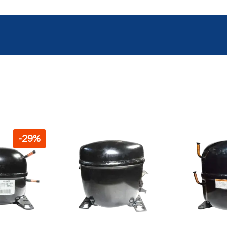
-
29
%