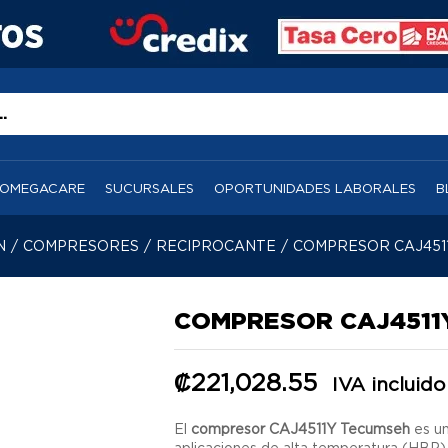
OMEGACARE
SUCURSALES
OPORTUNIDADES LABORALES
B
N
/
COMPRESORES
/
RECIPROCANTE
/
COMPRESOR CAJ4511
COMPRESOR CAJ4511Y
₡
221,028.55
IVA incluido
El
compresor CAJ4511Y Tecumseh
es un
aplicaciones de alta temperatura (HBP) 