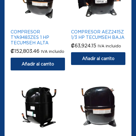
COMPRESOR
COMPRESOR AEZ2415Z
TYA9483ZES 1 HP
1/3 HP TECUMSEH BAJA
TECUMSEH ALTA
₡
63,924.15
IVA incluido
₡
152,803.46
IVA incluido
Añadir al carrito
Añadir al carrito