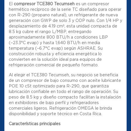
El
compresor TCE380 Tecumseh
es un compresor
hermético recíproco de la serie TC diseñado para operar
con R-290 (propano natural), un refrigerante de nueva
generación con GWP de solo 3 y ODP nulo. Con 1/4 HP y
desplazamiento de 4.19 cm³, esta unidad compacta de
8.5 kg cubre el rango L/MBP, entregando
aproximadamente 800 BTU/h a condiciones LBP
(−23.3°C evap) y hasta 1,640 BTU/h en media
temperatura (−6.7°C evap) según ASHRAE. Su
construcción robusta y eficiencia energética lo
convierten en la solución ideal para equipos de
refrigeración comercial de pequeño formato.
Al elegir el TCE380 Tecumseh, su negocio se beneficia
de un compresor de bajo consumo con aceite lubricante
POE 10 cSt optimizado para R-290, que garantiza
lubricación confiable en todo el rango de operación. Su
peso de 8.5 kg y diseño compacto facilitan la instalación
en exhibidores de bajo perfil y refrigeradores
comerciales ligeros. Refrigeración OMEGA le brinda
disponibilidad y soporte técnico en Costa Rica.
Características principales