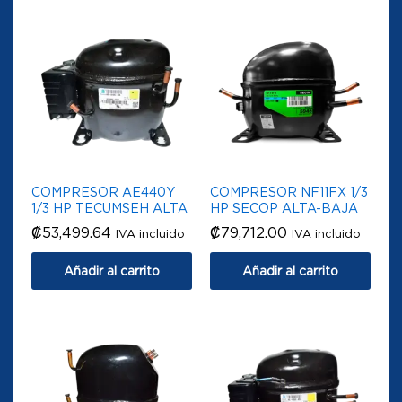
COMPRESOR AE440Y
COMPRESOR NF11FX 1/3
1/3 HP TECUMSEH ALTA
HP SECOP ALTA-BAJA
₡
53,499.64
₡
79,712.00
IVA incluido
IVA incluido
Añadir al carrito
Añadir al carrito