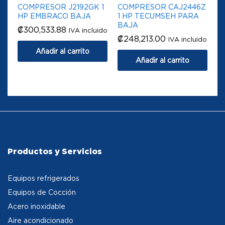
COMPRESOR J2192GK 1
COMPRESOR CAJ2446Z
HP EMBRACO BAJA
1 HP TECUMSEH PARA
BAJA
₡
300,533.88
IVA incluido
₡
248,213.00
IVA incluido
Añadir al carrito
Añadir al carrito
Productos y Servicios
Equipos refrigerados
Equipos de Cocción
Acero inoxidable
Aire acondicionado