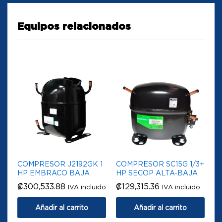
Equipos relacionados
COMPRESOR J2192GK 1
COMPRESOR SC15G 1/3+
HP EMBRACO BAJA
HP SECOP ALTA-BAJA
₡
300,533.88
₡
129,315.36
IVA incluido
IVA incluido
Añadir al carrito
Añadir al carrito