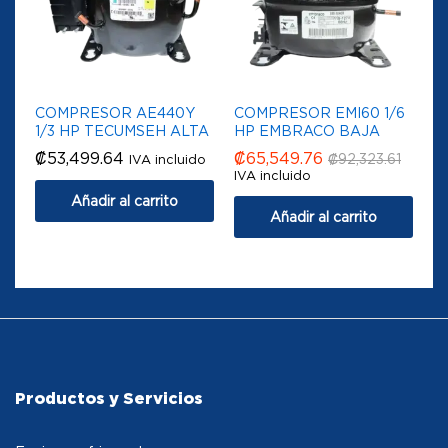
COMPRESOR AE440Y
COMPRESOR EMI60 1/6
1/3 HP TECUMSEH ALTA
HP EMBRACO BAJA
₡
53,499.64
₡
65,549.76
₡
92,323.61
IVA incluido
IVA incluido
Añadir al carrito
Añadir al carrito
Productos y Servicios