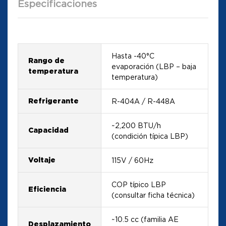
Especificaciones
Hasta -40°C
Rango de
evaporación (LBP – baja
temperatura
temperatura)
Refrigerante
R-404A / R-448A
~2,200 BTU/h
Capacidad
(condición típica LBP)
Voltaje
115V / 60Hz
COP típico LBP
Eficiencia
(consultar ficha técnica)
~10.5 cc (familia AE
Desplazamiento