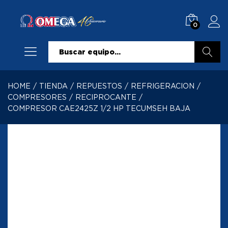
0
Buscar
HOME
/
TIENDA
/
REPUESTOS
/
REFRIGERACION
/
COMPRESORES
/
RECIPROCANTE
/
COMPRESOR CAE2425Z 1/2 HP TECUMSEH BAJA