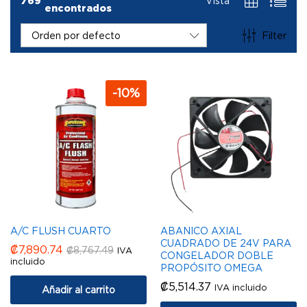
769
Vista
encontrados
Filter
Orden por defecto
-
10
%
A/C FLUSH CUARTO
ABANICO AXIAL
CUADRADO DE 24V PARA
₡
7,890.74
₡
8,767.49
IVA
CONGELADOR DOBLE
incluido
PROPÓSITO OMEGA
₡
5,514.37
IVA incluido
Añadir al carrito