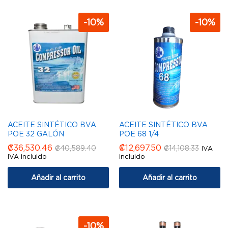
-
10
%
-
10
%
ACEITE SINTÉTICO BVA
ACEITE SINTÉTICO BVA
POE 32 GALÓN
POE 68 1/4
₡
36,530.46
₡
12,697.50
₡
40,589.40
₡
14,108.33
IVA
IVA incluido
incluido
Añadir al carrito
Añadir al carrito
-
10
%