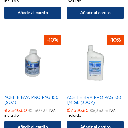
incluido
incluido
Añadir al carrito
Añadir al carrito
-
10
%
-
10
%
ACEITE BVA PRO PAG 100
ACEITE BVA PRO PAG 100
(8OZ)
1/4 GL (32OZ)
₡
2,346.60
₡
7,526.85
₡
2,607.34
₡
8,363.16
IVA
IVA
incluido
incluido
Añadir al carrito
Añadir al carrito