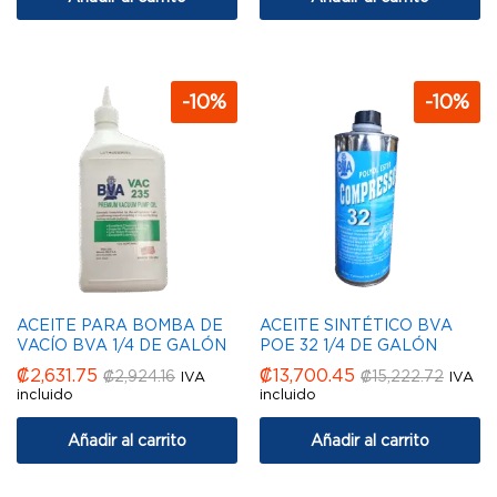
-
10
%
-
10
%
ACEITE PARA BOMBA DE
ACEITE SINTÉTICO BVA
VACÍO BVA 1/4 DE GALÓN
POE 32 1/4 DE GALÓN
₡
2,631.75
₡
13,700.45
₡
2,924.16
₡
15,222.72
IVA
IVA
incluido
incluido
Añadir al carrito
Añadir al carrito