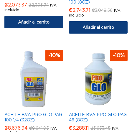
100 (8OZ)
₡
2,073.37
₡
2,303.74
IVA
₡
2,743.71
incluido
₡
3,048.56
IVA
incluido
Añadir al carrito
Añadir al carrito
-
10
%
-
10
%
ACEITE BVA PRO GLO PAG
ACEITE BVA PRO GLO PAG
100 1/4 (32OZ)
46 (8OZ)
₡
8,676.94
₡
3,288.11
₡
9,641.05
₡
3,653.45
IVA
IVA