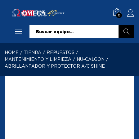
0
Buscar
HOME
/
TIENDA
/
REPUESTOS
/
MANTENIMIENTO Y LIMPIEZA
/
NU-CALGON
/
ABRILLANTADOR Y PROTECTOR A/C SHINE