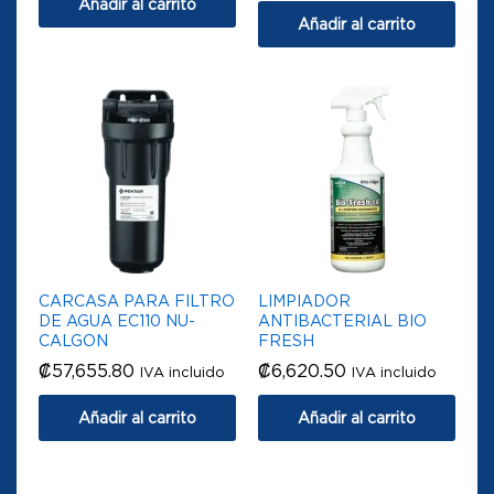
Añadir al carrito
Añadir al carrito
CARCASA PARA FILTRO
LIMPIADOR
DE AGUA EC110 NU-
ANTIBACTERIAL BIO
CALGON
FRESH
₡
57,655.80
₡
6,620.50
IVA incluido
IVA incluido
Añadir al carrito
Añadir al carrito