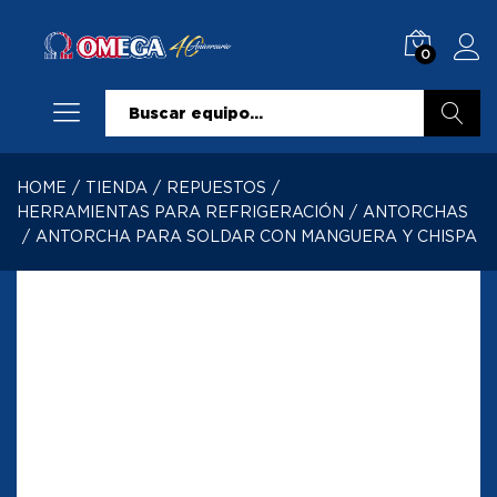
0
Buscar
HOME
/
TIENDA
/
REPUESTOS
/
HERRAMIENTAS PARA REFRIGERACIÓN
/
ANTORCHAS
/
ANTORCHA PARA SOLDAR CON MANGUERA Y CHISPA