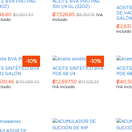
TE BVA PRO PAG
ACEITE BVA PRO PAG
8OZ)
100 1/4 GL (32OZ)
ACEIT
DE VAC
46.60
46.60
₡
₡
7,526.85
7,526.85
₡
₡
2,607.34
2,607.34
₡
₡
8,363.16
8,363.16
IVA
GALÓ
cluido
incluido
₡
₡
2,631
2,631
incluido
-
10
%
-
10
%
TE SINTÉTICO BVA
ACEITE SINTÉTICO BVA
ACEITE
32 GALÓN
POE 68 1/4
POE 6
530.46
530.46
₡
₡
12,697.50
12,697.50
₡
₡
40,5
40,5
₡
₡
40,589.40
40,589.40
₡
₡
14,108.33
14,108.33
cluido
IVA incluido
IVA incl
MULADOR DE