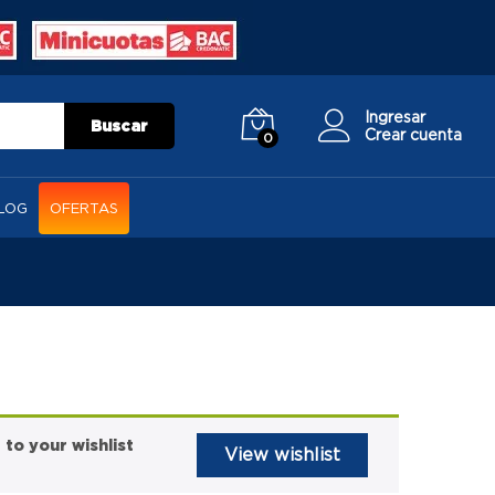
Ingresar
Buscar
Crear cuenta
0
LOG
OFERTAS
o your wishlist
View wishlist