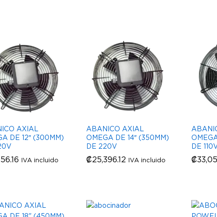
ICO AXIAL
ABANICO AXIAL
ABANI
A DE 12″ (300MM)
OMEGA DE 14″ (350MM)
OMEGA 
20V
DE 220V
DE 110
656.16
656.16
₡
₡
25,396.12
25,396.12
₡
₡
33,0
33,0
IVA incluido
IVA incluido