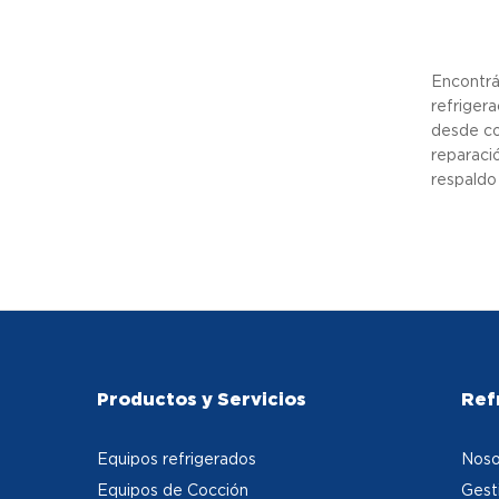
Encontrá
refriger
desde co
reparaci
respaldo 
Productos y Servicios
Ref
Equipos refrigerados
Noso
Equipos de Cocción
Gest