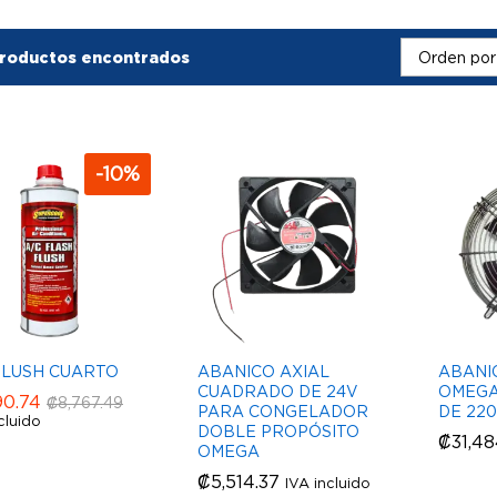
roductos encontrados
Orden por
-
10
%
FLUSH CUARTO
ABANICO AXIAL
ABANI
CUADRADO DE 24V
OMEGA 
90.74
90.74
₡
₡
8,767.49
8,767.49
PARA CONGELADOR
DE 22
cluido
DOBLE PROPÓSITO
₡
₡
31,48
31,48
OMEGA
₡
₡
5,514.37
5,514.37
IVA incluido