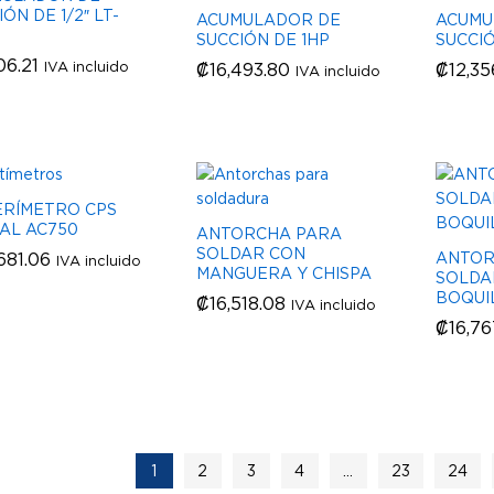
ÓN DE 1/2″ LT-
ACUMULADOR DE
ACUMU
SUCCIÓN DE 1HP
SUCCIÓ
06.21
06.21
IVA incluido
₡
₡
16,493.80
16,493.80
₡
₡
12,35
12,35
IVA incluido
RÍMETRO CPS
TAL AC750
ANTORCHA PARA
SOLDAR CON
681.06
681.06
ANTOR
IVA incluido
MANGUERA Y CHISPA
SOLDA
BOQUI
₡
₡
16,518.08
16,518.08
IVA incluido
₡
₡
16,76
16,76
1
2
3
4
…
23
24