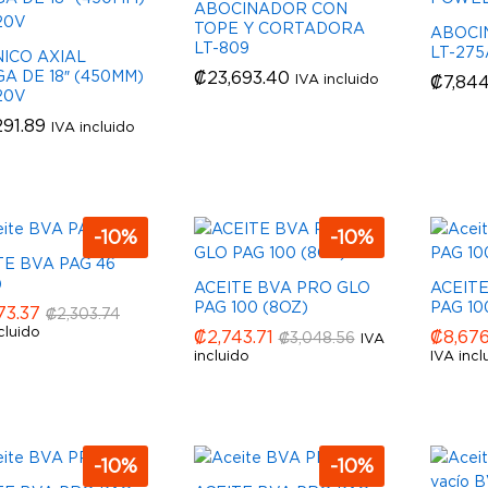
ABOCINADOR CON
TOPE Y CORTADORA
ABOCI
LT-809
LT-275
ICO AXIAL
A DE 18″ (450MM)
₡
₡
23,693.40
23,693.40
IVA incluido
₡
₡
7,84
7,84
20V
291.89
291.89
IVA incluido
-
10
%
-
10
%
TE BVA PAG 46
)
ACEITE BVA PRO GLO
ACEIT
PAG 100 (8OZ)
PAG 10
73.37
73.37
₡
₡
2,303.74
2,303.74
cluido
₡
₡
2,743.71
2,743.71
₡
₡
8,67
8,67
₡
₡
3,048.56
3,048.56
IVA
incluido
IVA incl
-
10
%
-
10
%