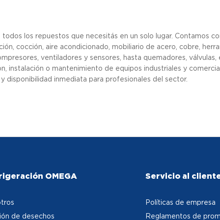
 todos los repuestos que necesitás en un solo lugar. Contamos co
ación, cocción, aire acondicionado, mobiliario de acero, cobre, her
mpresores, ventiladores y sensores, hasta quemadores, válvulas, 
ón, instalación o mantenimiento de equipos industriales y comercia
y disponibilidad inmediata para profesionales del sector.
rigeración OMEGA
Servicio al client
tros
Políticas de empresa
ión de desechos
Reglamentos de prom