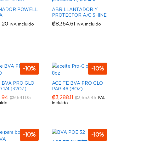
NADOR POWELL
ABRILLANTADOR Y
A
PROTECTOR A/C SHINE
4.20
4.20
₡
₡
8,364.61
8,364.61
IVA incluido
IVA incluido
-
10
%
-
10
%
E BVA PRO GLO
ACEITE BVA PRO GLO
0 1/4 (32OZ)
PAG 46 (8OZ)
6.94
6.94
₡
₡
3,288.11
3,288.11
₡
₡
9,641.05
9,641.05
₡
₡
3,653.45
3,653.45
IVA
uido
incluido
-
10
%
-
10
%