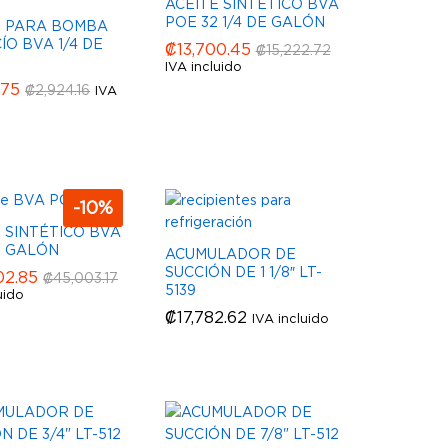
ACEITE SINTÉTICO BVA
POE 32 1/4 DE GALÓN
E PARA BOMBA
ÍO BVA 1/4 DE
₡
₡
13,700.45
13,700.45
₡
₡
15,222.72
15,222.72
N
IVA incluido
.75
.75
₡
₡
2,924.16
2,924.16
IVA
-
10
%
 SINTÉTICO BVA
8 GALÓN
ACUMULADOR DE
SUCCIÓN DE 1 1/8″ LT-
02.85
02.85
₡
₡
45,003.17
45,003.17
5139
uido
₡
₡
17,782.62
17,782.62
IVA incluido