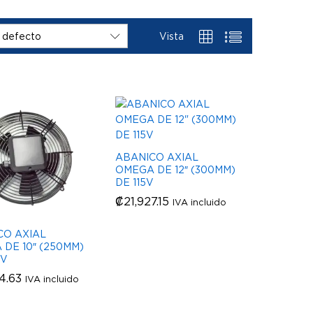
Vista
 defecto
ABANICO AXIAL
OMEGA DE 12″ (300MM)
DE 115V
₡
₡
21,927.15
21,927.15
IVA incluido
CO AXIAL
DE 10″ (250MM)
0V
4.63
4.63
IVA incluido