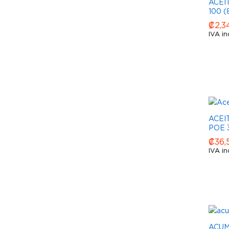
ACEI
100 (
₡
₡
2,3
2,3
IVA in
ACEI
POE 
₡
₡
36,
36,
IVA in
ACU