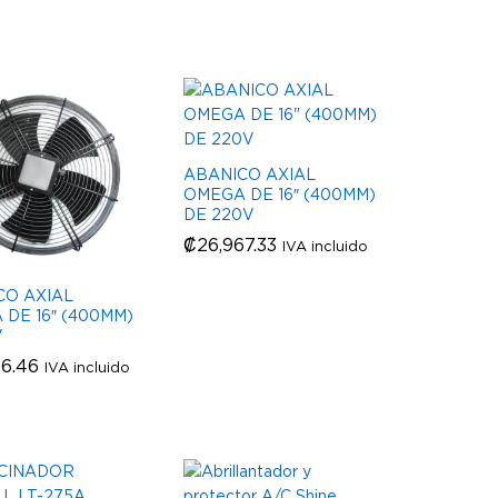
ABANICO AXIAL
OMEGA DE 16″ (400MM)
DE 220V
₡
₡
26,967.33
26,967.33
IVA incluido
CO AXIAL
DE 16″ (400MM)
V
56.46
56.46
IVA incluido