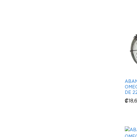
ABAN
OMEG
DE 2
₡
₡
18,
18,