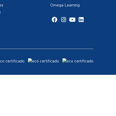
es
Omega Learning
d