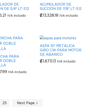
LADOR DE
ACUMULADOR DE
N DE 3/4″ LT-512
SUCCIÓN DE 7/8″ LT-512
6.21
6.21
₡
₡
13,328.18
13,328.18
IVA incluido
IVA incluido
ASPA 10″ METÁLICA
GIRO CW PARA MOTOR
DE ABANICO
CHA PARA
R DOBLE
₡
₡
1,673.13
1,673.13
IVA incluido
LLA
7.99
7.99
IVA incluido
25
Next Page