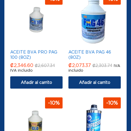
ACEITE BVA PRO PAG
ACEITE BVA PAG 46
100 (8OZ)
(8OZ)
₡
2,346.60
₡
2,073.37
₡
2,607.34
₡
2,303.74
IVA
IVA incluido
incluido
Añadir al carrito
Añadir al carrito
-
10
%
-
10
%