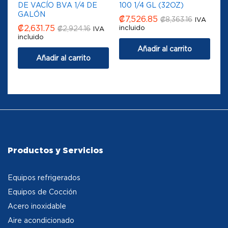
DE VACÍO BVA 1/4 DE
100 1/4 GL (32OZ)
GALÓN
₡
7,526.85
₡
8,363.16
IVA
₡
2,631.75
incluido
₡
2,924.16
IVA
incluido
Añadir al carrito
Añadir al carrito
Productos y Servicios
Equipos refrigerados
Equipos de Cocción
Acero inoxidable
Aire acondicionado