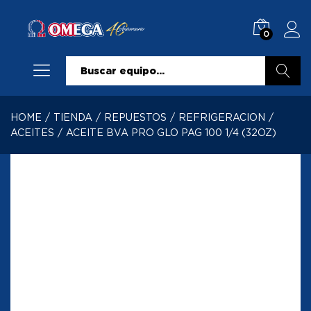
0
Buscar
HOME
/
TIENDA
/
REPUESTOS
/
REFRIGERACION
/
ACEITES
/
ACEITE BVA PRO GLO PAG 100 1/4 (32OZ)
-
%