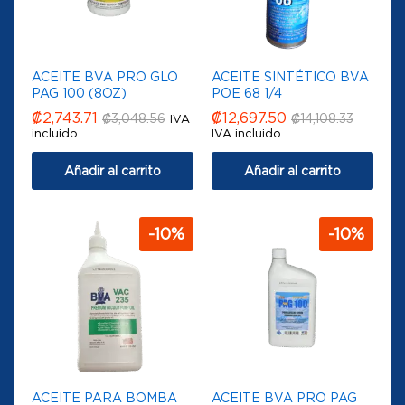
ACEITE BVA PRO GLO
ACEITE SINTÉTICO BVA
PAG 100 (8OZ)
POE 68 1/4
₡
2,743.71
₡
12,697.50
₡
3,048.56
₡
14,108.33
IVA
incluido
IVA incluido
Añadir al carrito
Añadir al carrito
-
10
%
-
10
%
ACEITE PARA BOMBA
ACEITE BVA PRO PAG