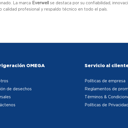
onado. La marca
Everwell
se destaca por su confiabilidad, innova
 calidad profesional y respaldo técnico en todo el país.
rigeración OMEGA
Servicio al client
tros
Políticas de empresa
ión de desechos
Reglamentos de prom
rsales
Términos & Condicion
áctenos
Políticas de Privacida