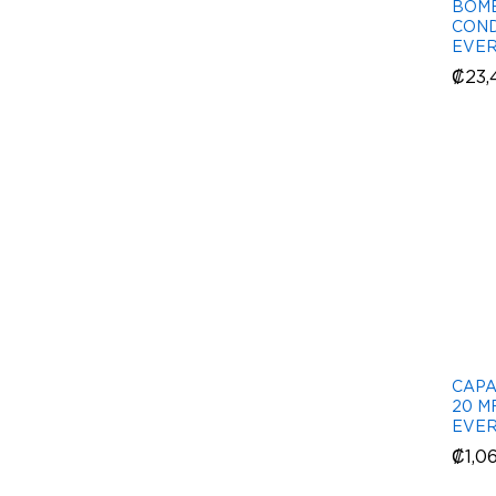
BOM
CON
EVER
₡
₡
23,
23,
CAPA
20 M
EVE
₡
₡
1,0
1,0