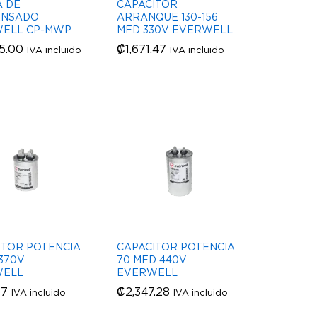
 DE
CAPACITOR
ENSADO
ARRANQUE 130-156
ELL CP-MWP
MFD 330V EVERWELL
35.00
35.00
₡
₡
1,671.47
1,671.47
IVA incluido
IVA incluido
ITOR POTENCIA
CAPACITOR POTENCIA
370V
70 MFD 440V
WELL
EVERWELL
57
57
₡
₡
2,347.28
2,347.28
IVA incluido
IVA incluido