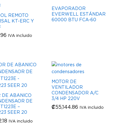
EVAPORADOR
EVERWELL ESTÁNDAR
OL REMOTO
60000 BTU FCA-60
RSAL KT-ERC Y
8
.96
.96
IVA incluido
MOTOR DE
VENTILADOR
CONDENSADOR A/C
 DE ABANICO
3/4 HP 220V
NDENSAOR DE
T1223E –
₡
₡
55,144.86
55,144.86
IVA incluido
23 SEER 20
2.18
2.18
IVA incluido