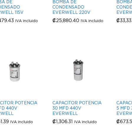
BA DE
BOMBA DE
BOMBA
DENSADO
CONDENSADO
COND
WELL 115V
EVERWELL 220V
EVERW
479.43
479.43
₡
₡
25,880.40
25,880.40
₡
₡
33,3
33,3
IVA incluido
IVA incluido
CITOR POTENCIA
CAPACITOR POTENCIA
CAPAC
FD 440V
30 MFD 440V
5 MFD 
RWELL
EVERWELL
EVER
61.39
61.39
₡
₡
1,306.31
1,306.31
₡
₡
673.
673.
IVA incluido
IVA incluido