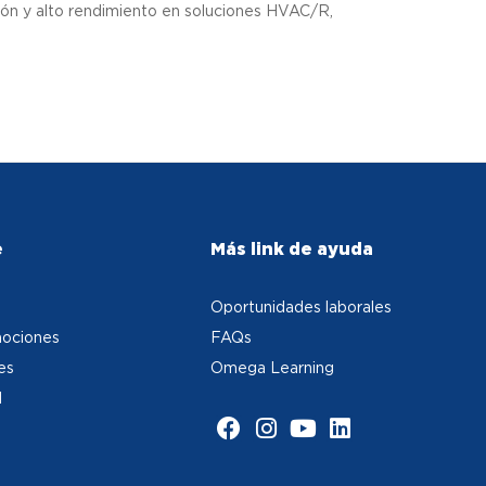
ción y alto rendimiento en soluciones HVAC/R,
e
Más link de ayuda
Oportunidades laborales
ociones
FAQs
es
Omega Learning
d