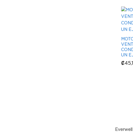
MOTO
VENT
COND
UN EJ
₡
₡
45,
45,
Everwell