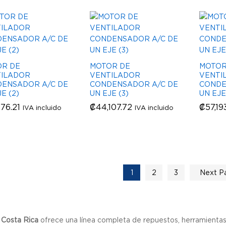
R DE
MOTOR DE
MOTOR
ILADOR
VENTILADOR
VENTI
ENSADOR A/C DE
CONDENSADOR A/C DE
CONDE
E (2)
UN EJE (3)
UN EJE
176.21
176.21
₡
₡
44,107.72
44,107.72
₡
₡
57,19
57,19
IVA incluido
IVA incluido
1
2
3
Next P
 Costa Rica
ofrece una línea completa de repuestos, herramientas 