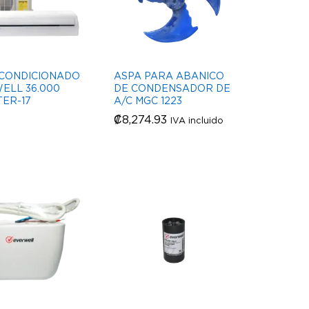
ACONDICIONADO
ASPA PARA ABANICO
ELL 36.000
DE CONDENSADOR DE
TER-17
A/C MGC 1223
₡
₡
8,274.93
8,274.93
IVA incluido