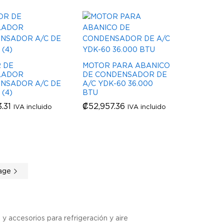
 DE
MOTOR PARA ABANICO
LADOR
DE CONDENSADOR DE
NSADOR A/C DE
A/C YDK-60 36.000
 (4)
BTU
3.31
3.31
₡
₡
52,957.36
52,957.36
IVA incluido
IVA incluido
age
y accesorios para refrigeración y aire