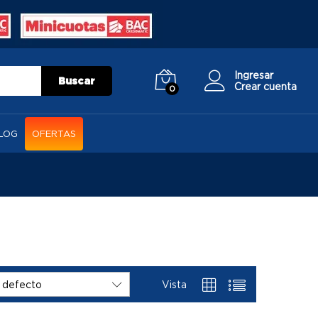
Ingresar
Buscar
Crear cuenta
0
LOG
OFERTAS
Vista
 defecto