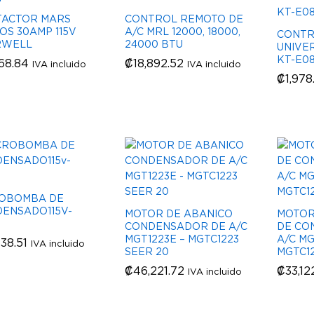
TACTOR MARS
CONTROL REMOTO DE
OS 30AMP 115V
A/C MRL 12000, 18000,
CONTR
RWELL
24000 BTU
UNIVE
KT-E0
68.84
68.84
₡
₡
18,892.52
18,892.52
IVA incluido
IVA incluido
₡
₡
1,978
1,978
ROBOMBA DE
ENSADO115V-
MOTOR DE ABANICO
MOTOR
CONDENSADOR DE A/C
DE CO
MGT1223E – MGTC1223
A/C MG
638.51
638.51
IVA incluido
SEER 20
MGTC12
₡
₡
46,221.72
46,221.72
₡
₡
33,12
33,12
IVA incluido