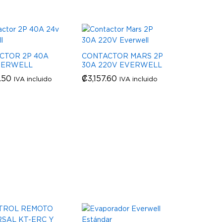
CTOR 2P 40A
CONTACTOR MARS 2P
VERWELL
30A 220V EVERWELL
.50
.50
₡
₡
3,157.60
3,157.60
IVA incluido
IVA incluido