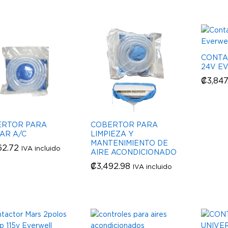
CONTA
24V E
₡
₡
3,847
3,847
ERTOR PARA
COBERTOR PARA
IAR A/C
LIMPIEZA Y
MANTENIMIENTO DE
62.72
62.72
IVA incluido
AIRE ACONDICIONADO
₡
₡
3,492.98
3,492.98
IVA incluido