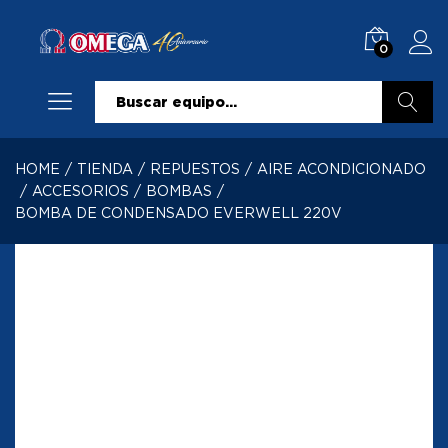
0
Buscar
HOME
/
TIENDA
/
REPUESTOS
/
AIRE ACONDICIONADO
/
ACCESORIOS
/
BOMBAS
/
BOMBA DE CONDENSADO EVERWELL 220V