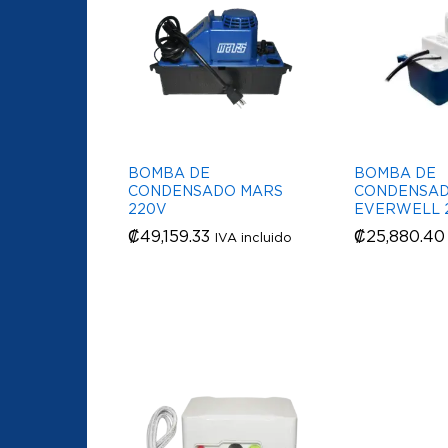
BOMBA DE
BOMBA DE
CONDENSADO MARS
CONDENSA
220V
EVERWELL 
₡
₡
49,159.33
49,159.33
₡
₡
25,880.40
25,880.40
IVA incluido