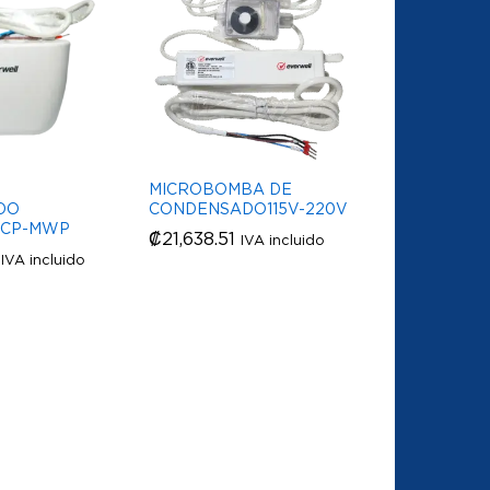
MICROBOMBA DE
DO
CONDENSADO115V-220V
 CP-MWP
₡
₡
21,638.51
21,638.51
IVA incluido
IVA incluido