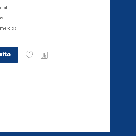
coil
as
comercios
rito