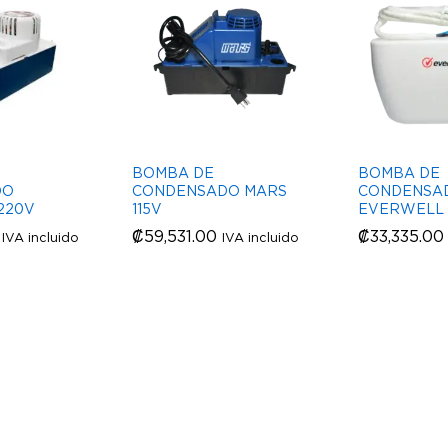
BOMBA DE
BOMBA DE
DO
CONDENSADO MARS
CONDENSA
220V
115V
EVERWELL
₡
₡
59,531.00
59,531.00
₡
₡
33,335.00
33,335.00
IVA incluido
IVA incluido