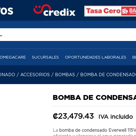
OMEGACARE
SUCURSALES
OPORTUNIDADES LABORALES
B
IONADO
/
ACCESORIOS
/
BOMBAS
/
BOMBA DE CONDENSADO
BOMBA DE CONDENSA
₡
23,479.43
IVA incluido
La
bomba de condensado Everwell 115
eficiente y silenciosa el agua generada 