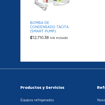
BOMBA DE
CONDENSADO TACITA
(SMART PUMP)
₡
₡
12,710.38
12,710.38
IVA incluido
Productos y Servicios
Ref
Equipos refrigerados
Noso