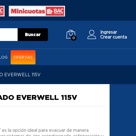
Ingresar
Buscar
Crear cuenta
0
LOG
OFERTAS
 EVERWELL 115V
DO EVERWELL 115V
V
es la opción ideal para evacuar de manera
por sistemas de aire acondicionado, refrigeración y