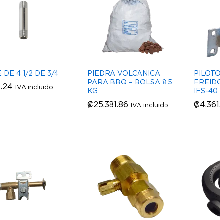
 DE 4 1/2 DE 3/4
PIEDRA VOLCANICA
PILOT
PARA BBQ – BOLSA 8,5
FREID
1.24
1.24
IVA incluido
KG
IFS-40
₡
₡
25,381.86
25,381.86
₡
₡
4,361
4,361
IVA incluido