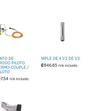
NTO DE
NIPLE DE 4 1/2 DE 1/2
RODO PILOTO
₡
₡
846.65
846.65
IVA incluido
ERMO-COUPLE /
ILOTO
07.54
07.54
IVA incluido