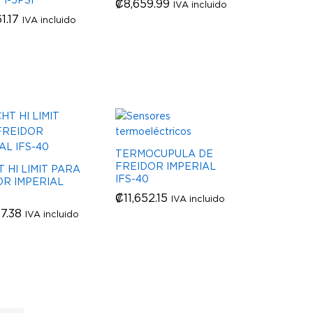
₡
₡
8,659.99
8,659.99
IVA incluido
1.17
1.17
IVA incluido
TERMOCUPULA DE
FREIDOR IMPERIAL
 HI LIMIT PARA
IFS-40
OR IMPERIAL
₡
₡
11,652.15
11,652.15
IVA incluido
7.38
7.38
IVA incluido