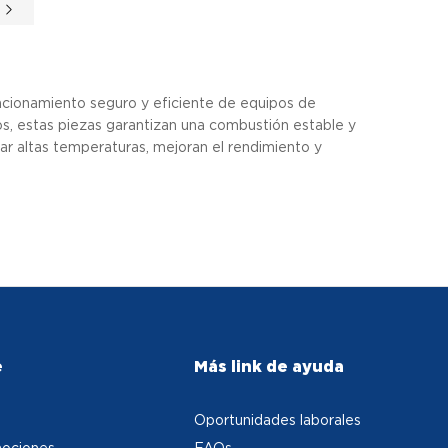
e
ncionamiento seguro y eficiente de equipos de
s, estas piezas garantizan una combustión estable y
rtar altas temperaturas, mejoran el rendimiento y
e
Más link de ayuda
Oportunidades laborales
ociones
FAQs