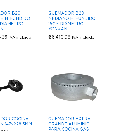
DOR B20
QUEMADOR B20
E H. FUNDIDO
MEDIANO H. FUNDIDO
M DIÁMETRO
15CM DIÁMETRO
AN
YONKAN
4.36
4.36
₡
₡
6,410.98
6,410.98
IVA incluido
IVA incluido
DOR COCINA
QUEMADOR EXTRA-
N 147×228.5MM
GRANDE ALUMINIO
PARA COCINA GAS