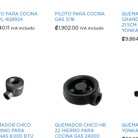
TO PARA COCINA
PILOTO PARA COCINA
QUEMA
L-4Q9924
GAS 3/16
GRAND
21.5C
40.11
40.11
₡
₡
1,902.00
1,902.00
IVA incluido
IVA incluido
YONK
₡
₡
9,86
9,86
ADOR CHICO
QUEMADOR CHICO HB
QUEMA
INIO PARA
22 HIERRO PARA
YONKA
NAS 8,000 BTU
COCINA GAS 24000