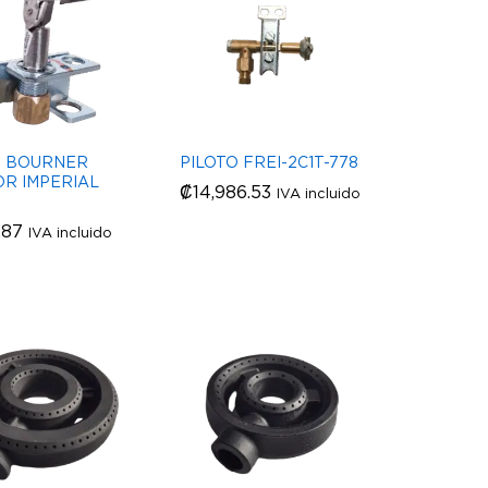
O BOURNER
PILOTO FREI-2C1T-778
OR IMPERIAL
₡
₡
14,986.53
14,986.53
IVA incluido
.87
.87
IVA incluido