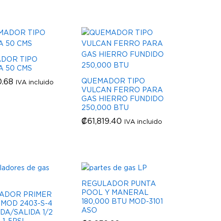
DOR TIPO
A 50 CMS
0.68
0.68
QUEMADOR TIPO
IVA incluido
VULCAN FERRO PARA
GAS HIERRO FUNDIDO
250,000 BTU
₡
₡
61,819.40
61,819.40
IVA incluido
REGULADOR PUNTA
POOL Y MANERAL
ADOR PRIMER
180,000 BTU MOD-3101
MOD 2403-S-4
ASO
DA/SALIDA 1/2
 1-5PSI