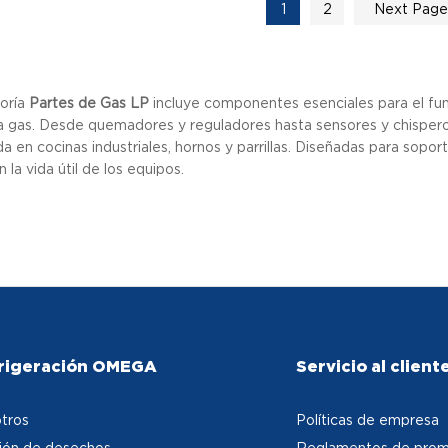
1
2
Next Pag
oría
Partes de Gas LP
incluye componentes esenciales para el fu
a gas. Desde quemadores y reguladores hasta sensores y chispero
a en cocinas industriales, hornos y parrillas. Diseñadas para sopo
 la vida útil de los equipos.
rigeración OMEGA
Servicio al client
tros
Políticas de empresa
ión de desechos
Reglamentos de prom