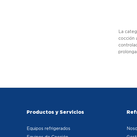
La categ
cocción 
controlad
prolongan
Productos y Servicios
Ref
Equipos refrigerados
Noso
Equipos de Cocción
Gest