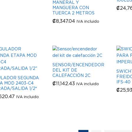
MANERAL Y
MANGUERA CON
₡
₡
24,76
24,76
TUERCA 2 METROS
₡
₡
8,347.04
8,347.04
IVA incluido
SENSOR/ENCENDEDOR
DEL KIT DE
SWICHT
CALEFACCIÓN 2C
FREID
ULADOR SEGUNDA
IFS-40
A MOD 2403-C4
₡
₡
11,142.43
11,142.43
IVA incluido
ADA/SALIDA 1/2″
₡
₡
25,93
25,93
620.47
620.47
IVA incluido