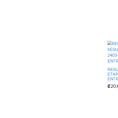
REG
ETAP
ENTR
₡
₡
20,
20,