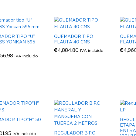
ADOR TIPO “U”
QUEMADOR TIPO
QUEMA
SS YONKAN 595
FLAUTA 40 CMS
FLAUT
₡
₡
4,884.80
4,884.80
₡
₡
4,96
4,96
IVA incluido
756.98
756.98
IVA incluido
ADOR TIPO”H” 50
REGUL
ETAPA 
ENTRA
101.95
101.95
REGULADOR B.P.C
IVA incluido
100LBS