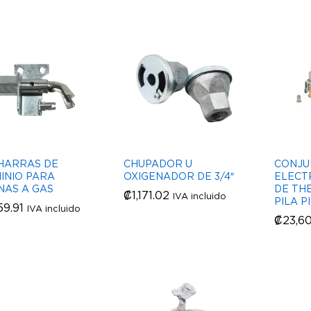
HARRAS DE
CHUPADOR U
CONJU
INIO PARA
OXIGENADOR DE 3/4″
ELECT
NAS A GAS
DE TH
₡
₡
1,171.02
1,171.02
IVA incluido
PILA P
59.91
59.91
IVA incluido
₡
₡
23,6
23,6