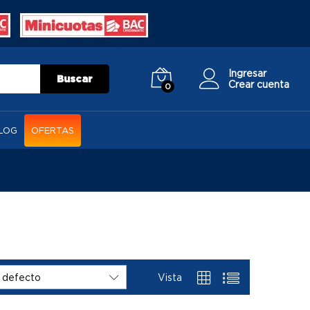
Ingresar
Buscar
Crear cuenta
0
LOG
OFERTAS
Vista
 defecto