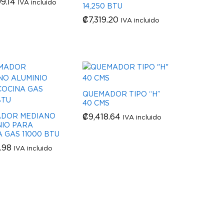
9.14
9.14
IVA incluido
14,250 BTU
₡
₡
7,319.20
7,319.20
IVA incluido
QUEMADOR TIPO “H”
40 CMS
DOR MEDIANO
₡
₡
9,418.64
9,418.64
IVA incluido
NIO PARA
 GAS 11000 BTU
.98
.98
IVA incluido