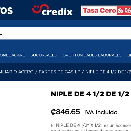
OMEGACARE
SUCURSALES
OPORTUNIDADES LABORALES
B
ILIARIO ACERO
/
PARTES DE GAS LP
/
NIPLE DE 4 1/2 DE 1/
NIPLE DE 4 1/2 DE 1/2
₡
846.65
IVA incluido
El
NIPLE DE 4 1/2″ X 1/2″
es un accesori
de tuberías en sistemas de gas, agua o i