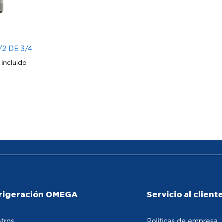
/2 DE 3/4
 incluido
rigeración OMEGA
Servicio al client
tros
Políticas de empresa