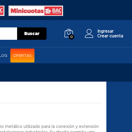
Ingresar
Buscar
Crear cuenta
0
LOG
OFERTAS
2
o metálico utilizado para la conexión y extensión
nstalaciones industriales. Su diseño permite unir