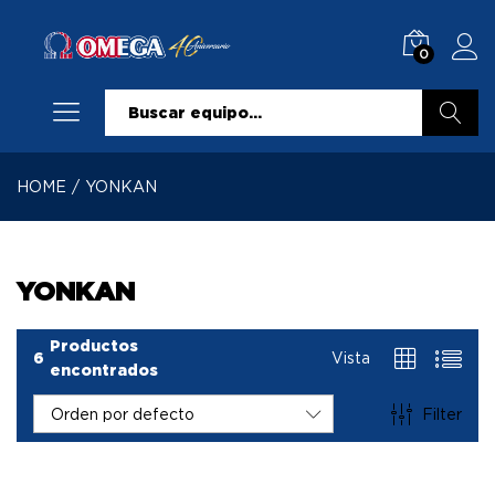
0
Buscar
HOME
/
YONKAN
YONKAN
Productos
6
Vista
encontrados
Filter
Orden por defecto