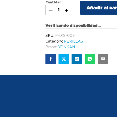
Cantidad:
Añadir al car
Verificando disponibilidad...
SKU:
P-018-009
Category:
PERILLAS
Brand:
YONKAN