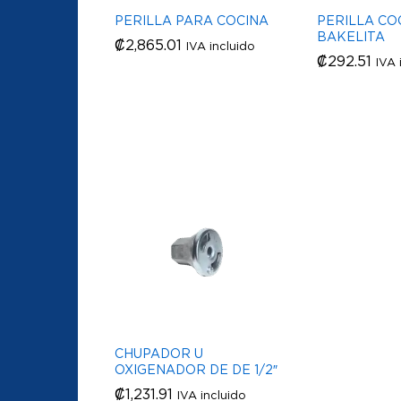
PERILLA PARA COCINA
PERILLA CO
BAKELITA
₡
₡
2,865.01
2,865.01
IVA incluido
₡
₡
292.51
292.51
IVA 
CHUPADOR U
OXIGENADOR DE DE 1/2″
₡
₡
1,231.91
1,231.91
IVA incluido