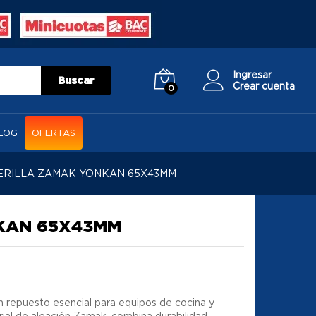
Ingresar
Buscar
Crear cuenta
0
LOG
OFERTAS
ERILLA ZAMAK YONKAN 65X43MM
KAN 65X43MM
n repuesto esencial para equipos de cocina y
ial de aleación Zamak, combina durabilidad,