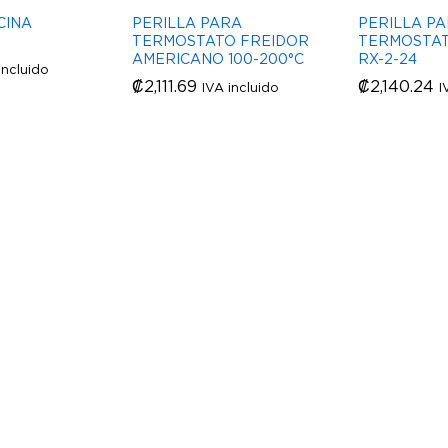
CINA
PERILLA PARA
PERILLA P
TERMOSTATO FREIDOR
TERMOSTAT
AMERICANO 100-200°C
RX-2-24
incluido
₡
₡
2,111.69
2,111.69
₡
₡
2,140.24
2,140.24
IVA incluido
I