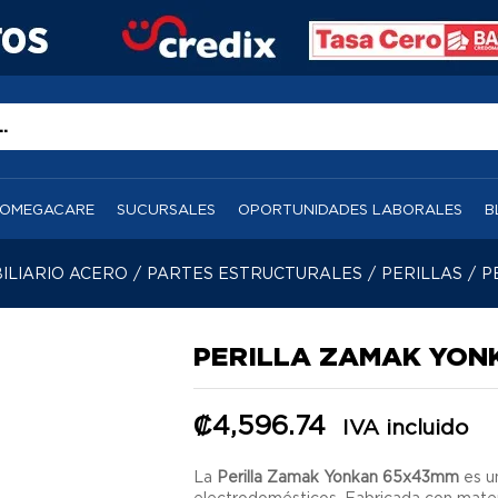
OMEGACARE
SUCURSALES
OPORTUNIDADES LABORALES
B
ILIARIO ACERO
/
PARTES ESTRUCTURALES
/
PERILLAS
/
P
PERILLA ZAMAK YON
₡
4,596.74
IVA incluido
La
Perilla Zamak Yonkan 65x43mm
es u
electrodomésticos. Fabricada con mater