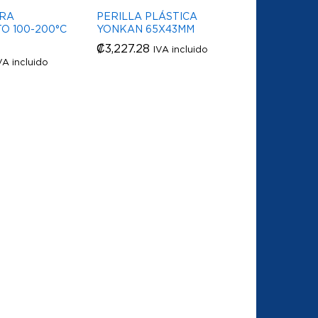
ARA
PERILLA PLÁSTICA
O 100-200°C
YONKAN 65X43MM
₡
₡
3,227.28
3,227.28
IVA incluido
VA incluido