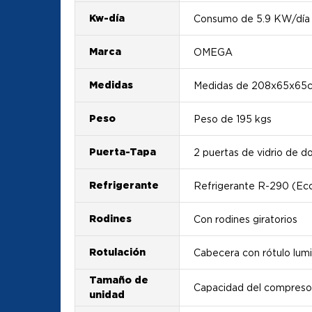
Kw-día
Consumo de 5.9 KW/día
Marca
OMEGA
Medidas
Medidas de 208x65x65
Peso
Peso de 195 kgs
Puerta-Tapa
2 puertas de vidrio de d
Refrigerante
Refrigerante R-290 (Ec
Rodines
Con rodines giratorios
Rotulación
Cabecera con rótulo lum
Tamaño de
Capacidad del compreso
unidad