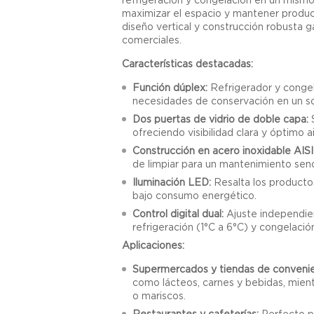
maximizar el espacio y mantener produc
diseño vertical y construcción robusta 
comerciales.
Características destacadas:
Función dúplex:
Refrigerador y congel
necesidades de conservación en un so
Dos puertas de vidrio de doble capa:
S
ofreciendo visibilidad clara y óptimo 
Construcción en acero inoxidable AISI
de limpiar para un mantenimiento senci
Iluminación LED:
Resalta los productos
bajo consumo energético.
Control digital dual:
Ajuste independie
refrigeración (1°C a 6°C) y congelació
Aplicaciones:
Supermercados y tiendas de convenie
como lácteos, carnes y bebidas, mie
o mariscos.
Restaurantes y cafeterías:
Perfecto p