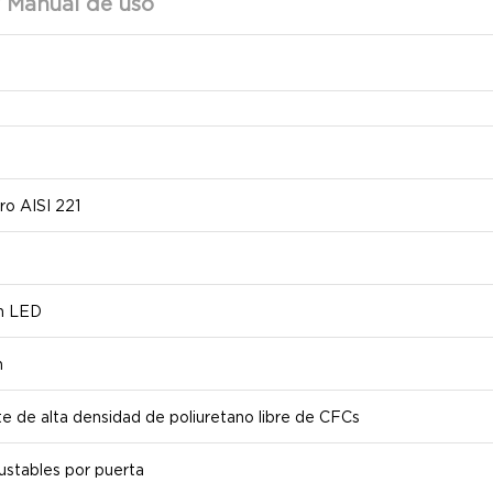
y Manual de uso
o AISI 221
ón LED
n
te de alta densidad de poliuretano libre de CFCs
ajustables por puerta