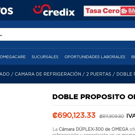
OMEGACARE
SUCURSALES
OPORTUNIDADES LABORALES
B
RADO
/
CAMARA DE REFRIGERACIÓN
/
2 PUERTAS
/
DOBLE 
DOBLE PROPOSITO O
-
%
₡
690,123.33
IVA
₡
811,909.80
La
Cámara DÚPLEX-300 de OMEGA
of
refrigeración y congelación en un mismo