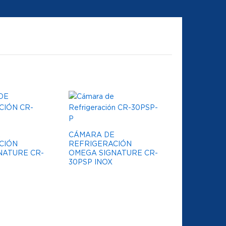
E
CÁMARA DE
CIÓN
REFRIGERACIÓN
NATURE CR-
OMEGA SIGNATURE CR-
30PSP INOX