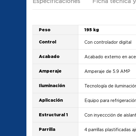
Especificaciones
Ficha técnica 
Peso
195 kg
Control
Con controlador digital
Acabado
Acabado externo en acer
Amperaje
Amperaje de 5.9 AMP
Iluminación
Tecnología de iluminaci
Aplicación
Equipo para refrigeració
Estructural 1
Con inyeccción de aislan
Parrilla
4 parrillas plastificadas 