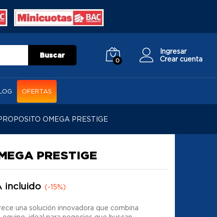
Ingresar
Buscar
Crear cuenta
0
LOG
OFERTAS
PROPOSITO OMEGA PRESTIGE
MEGA PRESTIGE
 incluido
(-15%)
rece una solución innovadora que combina
 equipo, ideal para negocios que buscan