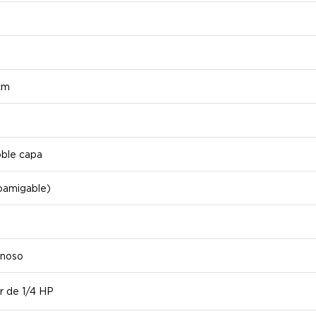
cm
oble capa
oamigable)
inoso
r de 1/4 HP