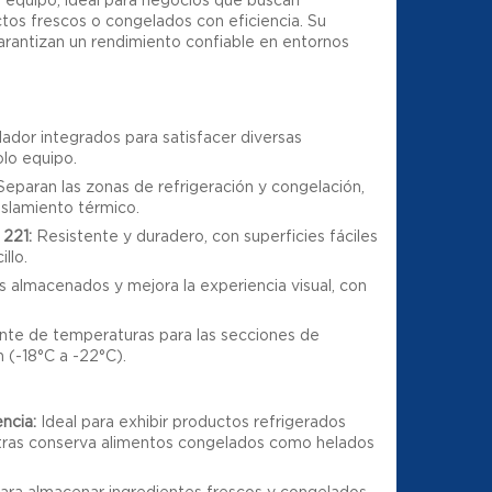
tos frescos o congelados con eficiencia. Su
garantizan un rendimiento confiable en entornos
ador integrados para satisfacer diversas
lo equipo.
eparan las zonas de refrigeración y congelación,
aislamiento térmico.
 221:
Resistente y duradero, con superficies fáciles
llo.
 almacenados y mejora la experiencia visual, con
nte de temperaturas para las secciones de
n (-18°C a -22°C).
ncia:
Ideal para exhibir productos refrigerados
ntras conserva alimentos congelados como helados
ara almacenar ingredientes frescos y congelados