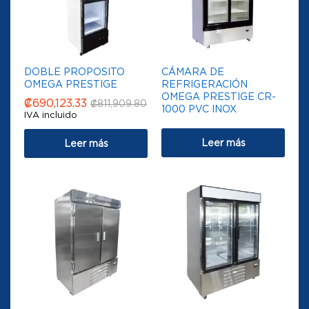
DOBLE PROPOSITO
CÁMARA DE
OMEGA PRESTIGE
REFRIGERACIÓN
OMEGA PRESTIGE CR-
₡
690,123.33
₡
811,909.80
1000 PVC INOX
IVA incluido
Leer más
Leer más