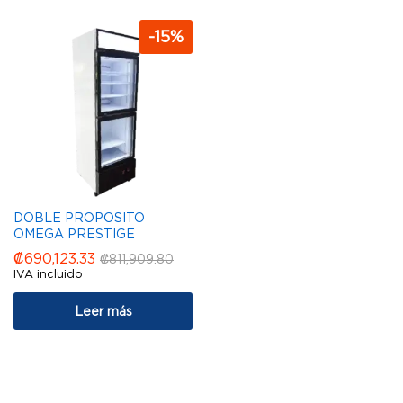
-
15
%
DOBLE PROPOSITO
OMEGA PRESTIGE
₡
690,123.33
₡
811,909.80
IVA incluido
Leer más