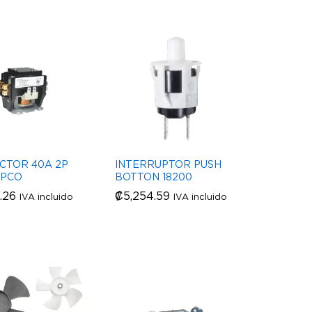
CTOR 40A 2P
INTERRUPTOR PUSH
UPCO
BOTTON 18200
.26
.26
₡
₡
5,254.59
5,254.59
IVA incluido
IVA incluido