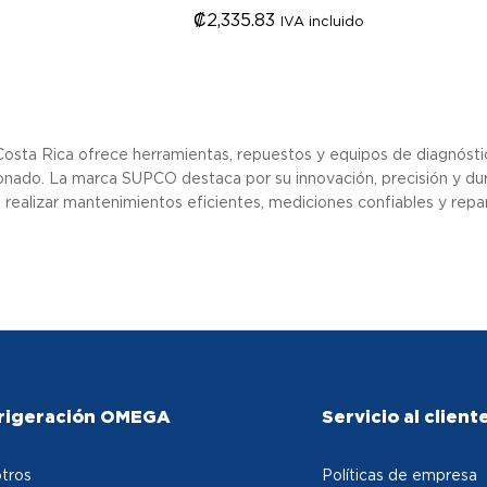
₡
₡
2,335.83
2,335.83
IVA incluido
sta Rica ofrece herramientas, repuestos y equipos de diagnóstico
onado. La marca SUPCO destaca por su innovación, precisión y du
 realizar mantenimientos eficientes, mediciones confiables y rep
rigeración OMEGA
Servicio al client
tros
Políticas de empresa