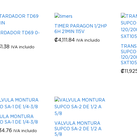
TIMER PARAGON 1/2HP
6H 21MIN 115V
RDADOR TD69 0-
₡
₡
4,111.84
4,111.84
IVA incluido
31.38
31.38
TRAN
IVA incluido
SUPCO
120/20
SXT105
₡
₡
11,92
11,92
ULA MONTURA
 SA-1 DE 1/4-3/8
VALVULA MONTURA
SUPCO SA-2 DE 1/2 A
34.76
34.76
IVA incluido
5/8