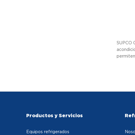
SUPCO Co
acondici
permiten
Productos y Servicios
Ref
Equipos refrigerados
Noso