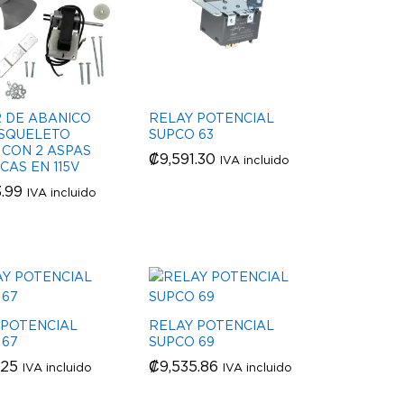
 DE ABANICO
RELAY POTENCIAL
ESQUELETO
SUPCO 63
 CON 2 ASPAS
₡
₡
9,591.30
9,591.30
IVA incluido
CAS EN 115V
3.99
3.99
IVA incluido
 POTENCIAL
RELAY POTENCIAL
 67
SUPCO 69
.25
.25
₡
₡
9,535.86
9,535.86
IVA incluido
IVA incluido