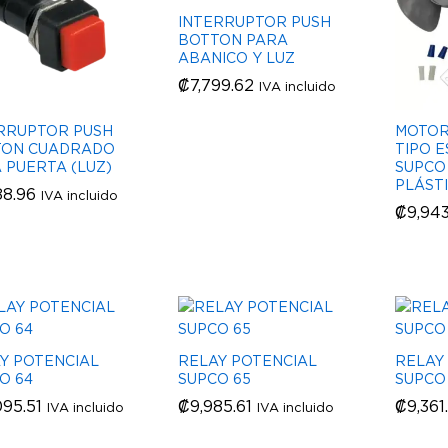
INTERRUPTOR PUSH
BOTTON PARA
ABANICO Y LUZ
₡
₡
7,799.62
7,799.62
IVA incluido
RRUPTOR PUSH
MOTOR
TON CUADRADO
TIPO 
 PUERTA (LUZ)
SUPCO
PLÁSTI
88.96
88.96
IVA incluido
₡
₡
9,94
9,94
Y POTENCIAL
RELAY POTENCIAL
RELAY
O 64
SUPCO 65
SUPCO
095.51
095.51
₡
₡
9,985.61
9,985.61
₡
₡
9,361
9,361
IVA incluido
IVA incluido