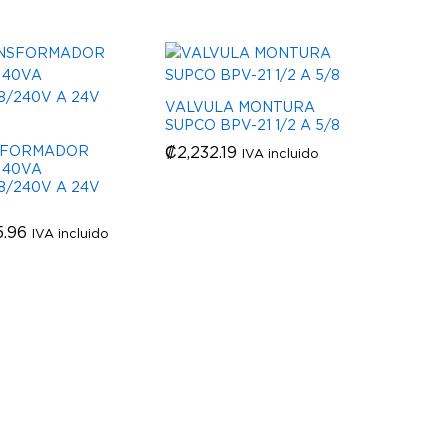
VALVULA MONTURA
SUPCO BPV-21 1/2 A 5/8
SFORMADOR
₡
₡
2,232.19
2,232.19
IVA incluido
 40VA
8/240V A 24V
5.96
5.96
IVA incluido