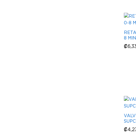
RETA
8 MIN
₡
₡
6,3
6,3
VALV
SUPCO
₡
₡
4,2
4,2