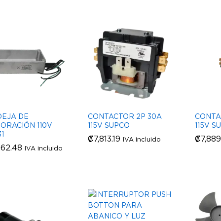
EJA DE
CONTACTOR 2P 30A
CONTA
ORACIÓN 110V
115V SUPCO
115V S
1
₡
₡
7,813.19
7,813.19
₡
₡
7,889
7,889
IVA incluido
262.48
262.48
IVA incluido