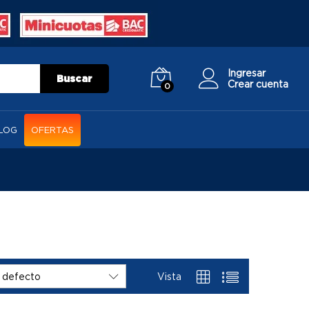
Ingresar
Buscar
Crear cuenta
0
LOG
OFERTAS
Vista
 defecto