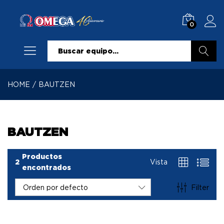
0
Buscar
HOME
/
BAUTZEN
BAUTZEN
Productos
2
Vista
encontrados
Filter
Orden por defecto