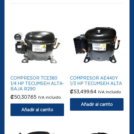
COMPRESOR TCE380
COMPRESOR AE440Y
1/4 HP TECUMSEH ALTA-
1/3 HP TECUMSEH ALTA
BAJA R290
₡
53,499.64
IVA incluido
₡
50,307.65
IVA incluido
Añadir al carrito
Añadir al carrito