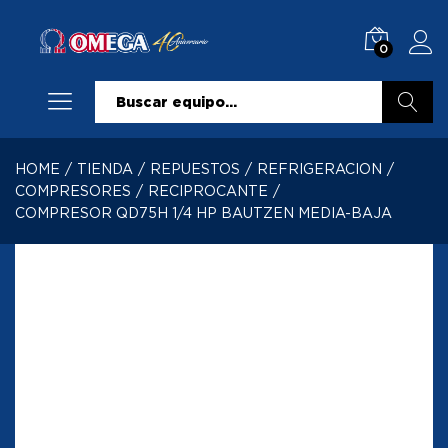
0
Buscar
HOME
/
TIENDA
/
REPUESTOS
/
REFRIGERACION
/
COMPRESORES
/
RECIPROCANTE
/
COMPRESOR QD75H 1/4 HP BAUTZEN MEDIA-BAJA