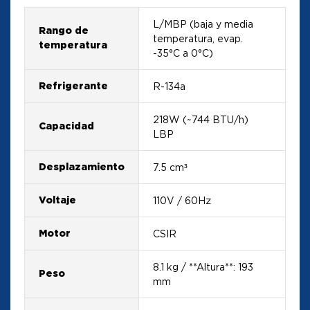
L/MBP (baja y media
Rango de
temperatura, evap.
temperatura
-35°C a 0°C)
Refrigerante
R-134a
218W (~744 BTU/h)
Capacidad
LBP
Desplazamiento
7.5 cm³
Voltaje
110V / 60Hz
Motor
CSIR
8.1 kg / **Altura**: 193
Peso
mm