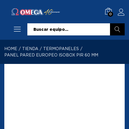
0
Buscar
HOME
/
TIENDA
/
TERMOPANELES
/
PANEL PARED EUROPEO ISOBOX PIR 60 MM