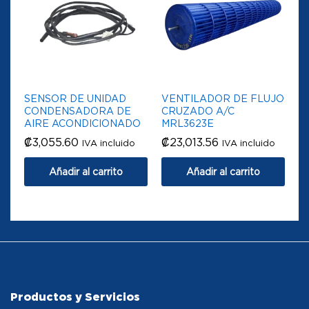
SENSOR DE UNIDAD
VENTILADOR DE FLUJO
CONDENSADORA DE
CRUZADO A/C
AIRE ACONDICIONADO
MRL3623E
₡
3,055.60
₡
23,013.56
IVA incluido
IVA incluido
Añadir al carrito
Añadir al carrito
Productos y Servicios