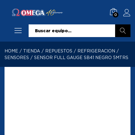
0
Buscar
HOME
/
TIENDA
/
REPUESTOS
/
REFRIGERACION
/
SENSORES
/
SENSOR FULL GAUGE SB41 NEGRO 5MTRS