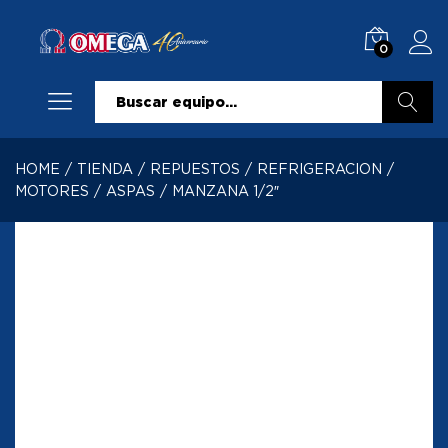
0
Buscar
HOME
/
TIENDA
/
REPUESTOS
/
REFRIGERACION
/
MOTORES
/
ASPAS
/
MANZANA 1/2″