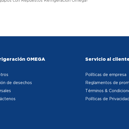
quipos con Repuestos Refrigeración Omega!
rigeración OMEGA
Servicio al client
tros
Políticas de empresa
ión de desechos
Reglamentos de prom
rsales
Términos & Condicion
áctenos
Políticas de Privacida