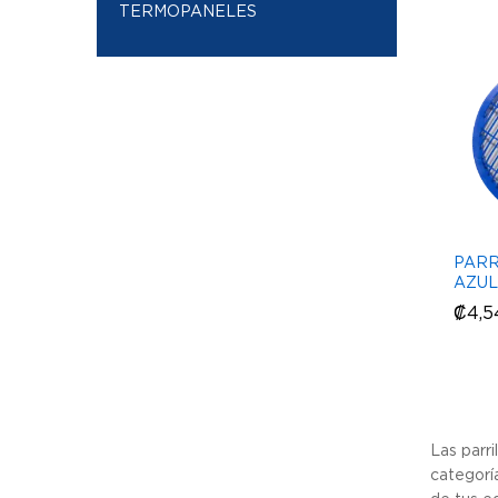
TERMOPANELES
PARR
AZUL
₡
₡
4,5
4,5
Las parri
categoría