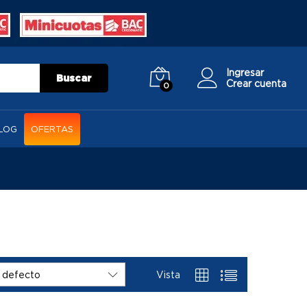
Ingresar
Buscar
Crear cuenta
0
LOG
OFERTAS
Vista
 defecto