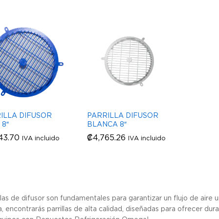
ILLA DIFUSOR
PARRILLA DIFUSOR
 8″
BLANCA 8″
43.70
43.70
₡
₡
4,765.26
4,765.26
IVA incluido
IVA incluido
llas de difusor son fundamentales para garantizar un flujo de aire
, encontrarás parrillas de alta calidad, diseñadas para ofrecer dura