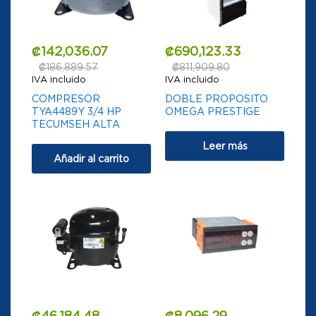
₡
142,036.07
₡
690,123.33
₡
186,889.57
₡
811,909.80
IVA incluido
IVA incluido
COMPRESOR
DOBLE PROPOSITO
TYA4489Y 3/4 HP
OMEGA PRESTIGE
TECUMSEH ALTA
Leer más
Añadir al carrito
₡
46,184.48
₡
8,096.29