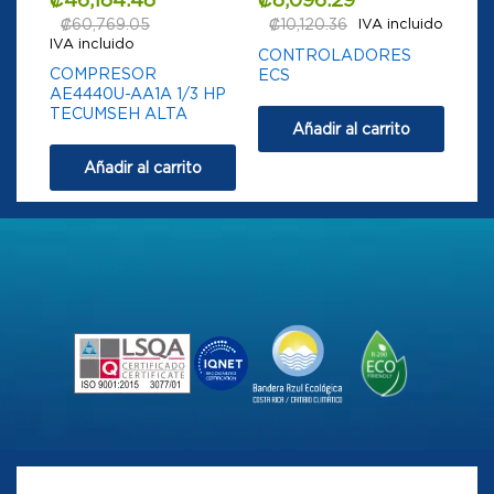
₡
60,769.05
₡
10,120.36
IVA incluido
IVA incluido
CONTROLADORES
COMPRESOR
ECS
AE4440U-AA1A 1/3 HP
TECUMSEH ALTA
Añadir al carrito
Añadir al carrito