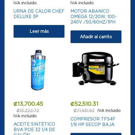
IVA incluido
IVA incluido
URNA DE CALOR CHEF
MOTOR ABANICO
DELUXE 3P
OMEGA 12/20W, 100-
240V /50/60HZ/1PH
Leer más
Añadir al carrito
₡
13,700.45
₡
52,510.31
₡
15,222.72
₡
71,931.92
IVA incluido
IVA incluido
COMPRESOR TFS4F
ACEITE SINTÉTICO
1/8 HP SECOP BAJA
BVA POE 32 1/4 DE
GALÓN