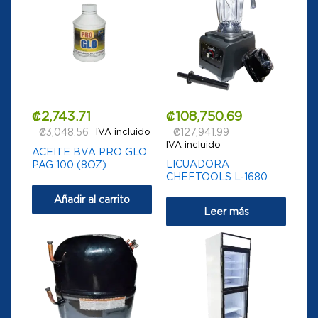
₡
2,743.71
₡
108,750.69
₡
3,048.56
IVA incluido
₡
127,941.99
IVA incluido
ACEITE BVA PRO GLO
LICUADORA
PAG 100 (8OZ)
CHEFTOOLS L-1680
Añadir al carrito
Leer más