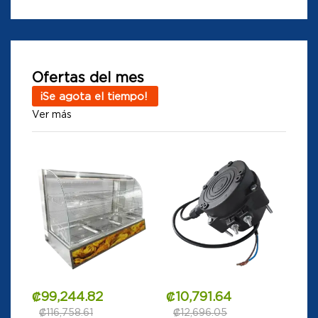
Ofertas del mes
¡Se agota el tiempo!
Ver más
₡
99,244.82
₡
10,791.64
₡
116,758.61
₡
12,696.05