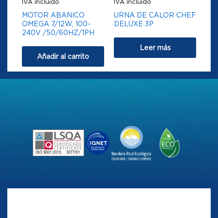
IVA incluido
IVA incluido
MOTOR ABANICO
URNA DE CALOR CHEF
OMEGA 7/12W, 100-
DELUXE 3P
240V /50/60HZ/1PH
Leer más
Añadir al carrito