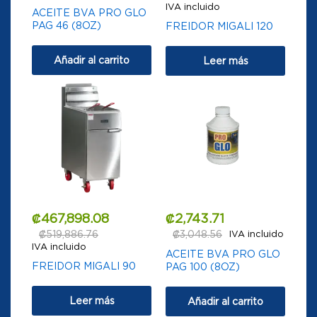
IVA incluido
ACEITE BVA PRO GLO
PAG 46 (8OZ)
FREIDOR MIGALI 120
Añadir al carrito
Leer más
₡
467,898.08
₡
2,743.71
₡
519,886.76
₡
3,048.56
IVA incluido
IVA incluido
ACEITE BVA PRO GLO
FREIDOR MIGALI 90
PAG 100 (8OZ)
Leer más
Añadir al carrito