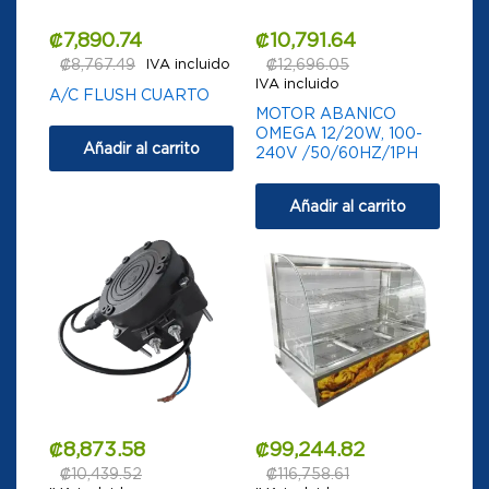
₡
7,890.74
₡
10,791.64
₡
8,767.49
IVA incluido
₡
12,696.05
IVA incluido
A/C FLUSH CUARTO
MOTOR ABANICO
OMEGA 12/20W, 100-
Añadir al carrito
240V /50/60HZ/1PH
Añadir al carrito
₡
8,873.58
₡
99,244.82
₡
10,439.52
₡
116,758.61