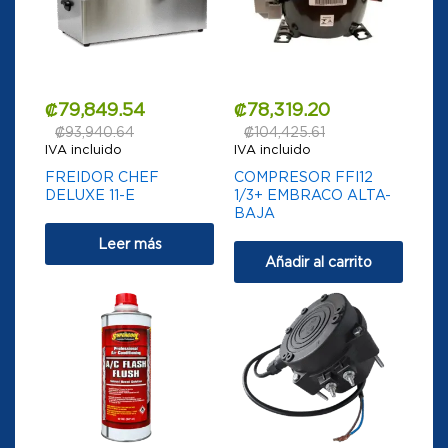
₡
79,849.54
₡
78,319.20
₡
93,940.64
₡
104,425.61
IVA incluido
IVA incluido
FREIDOR CHEF
COMPRESOR FFI12
DELUXE 11-E
1/3+ EMBRACO ALTA-
BAJA
Leer más
Añadir al carrito