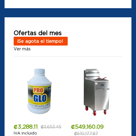
Ofertas del mes
¡Se agota el tiempo!
Ver más
₡
3,288.11
₡
549,160.09
₡
3,653.45
IVA incluido
₡
610,177.87