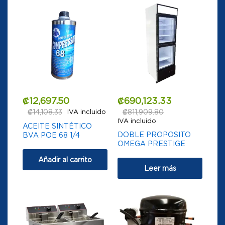
₡
12,697.50
₡
690,123.33
₡
14,108.33
IVA incluido
₡
811,909.80
IVA incluido
ACEITE SINTÉTICO
DOBLE PROPOSITO
BVA POE 68 1/4
OMEGA PRESTIGE
Añadir al carrito
Leer más