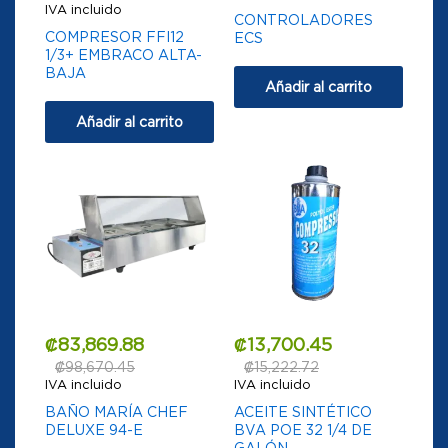
IVA incluido
CONTROLADORES
COMPRESOR FFI12
ECS
1/3+ EMBRACO ALTA-
BAJA
Añadir al carrito
Añadir al carrito
₡
83,869.88
₡
13,700.45
₡
98,670.45
₡
15,222.72
IVA incluido
IVA incluido
BAÑO MARÍA CHEF
ACEITE SINTÉTICO
DELUXE 94-E
BVA POE 32 1/4 DE
GALÓN