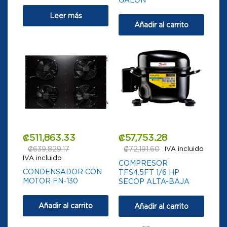
Leer más
Añadir al carrito
₡
511,863.33
₡
57,753.28
₡
639,829.17
₡
72,191.60
IVA incluido
IVA incluido
COMPRESOR
CONDENSADOR CON
TFS4.5FT 1/6 HP
MOTOR FN-130
SECOP ALTA-BAJA
Añadir al carrito
Añadir al carrito