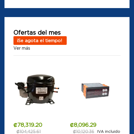
Ofertas del mes
¡Se agota el tiempo!
Ver más
₡
78,319.20
₡
8,096.29
₡
104,425.61
₡
10,120.36
IVA incluido