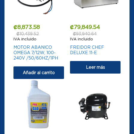
₡
8,873.58
₡
79,849.54
₡
10,439.52
₡
93,940.64
IVA incluido
IVA incluido
MOTOR ABANICO
FREIDOR CHEF
OMEGA 7/12W, 100-
DELUXE 11-E
240V /50/60HZ/1PH
Leer más
Añadir al carrito