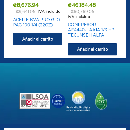
₡
8,676.94
₡
46,184.48
₡
9,641.05
IVA incluido
₡
60,769.05
IVA incluido
ACEITE BVA PRO GLO
COMPRESOR
PAG 100 1/4 (32OZ)
AE4440U-AA1A 1/3 HP
TECUMSEH ALTA
Añadir al carrito
Añadir al carrito