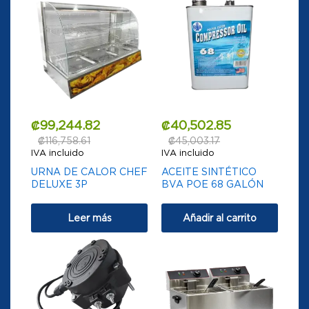
₡
99,244.82
₡
40,502.85
₡
116,758.61
₡
45,003.17
IVA incluido
IVA incluido
URNA DE CALOR CHEF
ACEITE SINTÉTICO
DELUXE 3P
BVA POE 68 GALÓN
Leer más
Añadir al carrito