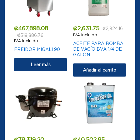
₡
467,898.08
₡
2,631.75
₡
2,924.16
IVA incluido
₡
519,886.76
IVA incluido
ACEITE PARA BOMBA
DE VACÍO BVA 1/4 DE
FREIDOR MIGALI 90
GALÓN
Leer más
Añadir al carrito
₡
78,319.20
₡
40,502.85