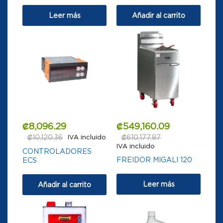
Leer más
Añadir al carrito
₡
8,096.29
₡
549,160.09
₡
10,120.36
IVA incluido
₡
610,177.87
IVA incluido
CONTROLADORES
FREIDOR MIGALI 120
ECS
Leer más
Añadir al carrito