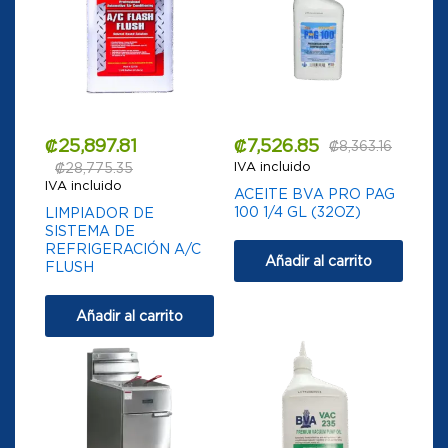
₡
25,897.81
₡
7,526.85
₡
8,363.16
IVA incluido
₡
28,775.35
IVA incluido
ACEITE BVA PRO PAG
100 1/4 GL (32OZ)
LIMPIADOR DE
SISTEMA DE
REFRIGERACIÓN A/C
Añadir al carrito
FLUSH
Añadir al carrito