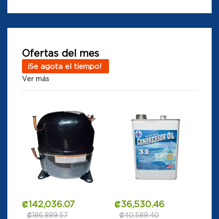
Ofertas del mes
¡Se agota el tiempo!
Ver más
₡
142,036.07
₡
36,530.46
₡
186,889.57
₡
40,589.40