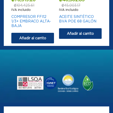
₡
104,425.61
₡
45,003.17
IVA incluido
IVA incluido
COMPRESOR FFI12
ACEITE SINTÉTICO
1/3+ EMBRACO ALTA-
BVA POE 68 GALÓN
BAJA
Añadir al carrito
Añadir al carrito