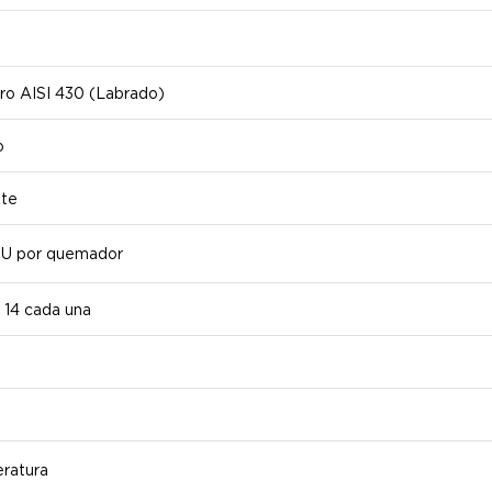
ro AISI 430 (Labrado)
o
ite
U por quemador
x 14 cada una
ratura