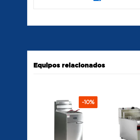
Equipos relacionados
-
10
%