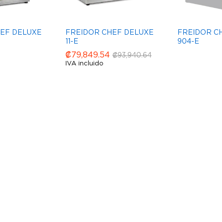
EF DELUXE
FREIDOR CHEF DELUXE
FREIDOR C
11-E
904-E
₡
₡
79,849.54
79,849.54
₡
₡
93,940.64
93,940.64
IVA incluido