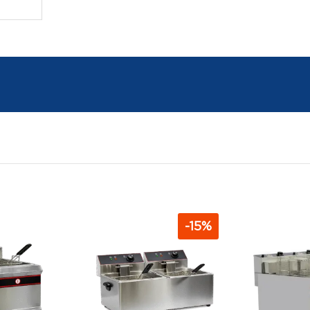
-
15
%