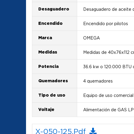
Desaguadero
Desaguadero de aceite 
Encendido
Encendido por pilotos
Marca
OMEGA
Medidas
Medidas de 40x76x112 
Potencia
36.6 kw o 120.000 BTU d
Quemadores
4 quemadores
Tipo de uso
Equipo de uso comercial
Voltaje
Alimentación de GAS LP
X-050-125.pdf