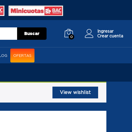
Ingresar
Buscar
Crear cuenta
0
LOG
OFERTAS
View wishlist