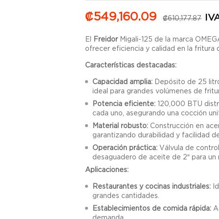
₡
549,160.09
IVA
₡
610,177.87
El
Freidor
Migali-125 de la marca OMEGA
ofrecer eficiencia y calidad en la fritura
Características destacadas:
Capacidad amplia:
Depósito de 25 litr
ideal para grandes volúmenes de fritu
Potencia eficiente:
120,000 BTU distr
cada uno, asegurando una cocción uni
Material robusto:
Construcción en acer
garantizando durabilidad y facilidad de
Operación práctica:
Válvula de contro
desaguadero de aceite de 2″ para un 
Aplicaciones:
Restaurantes y cocinas industriales:
Id
grandes cantidades.
Establecimientos de comida rápida:
Ad
demanda.