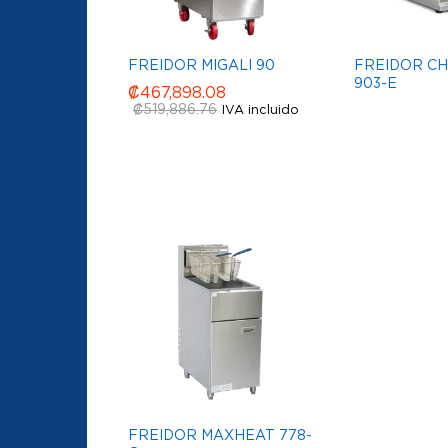
FREIDOR MIGALI 90
FREIDOR CH
903-E
₡
₡
467,898.08
467,898.08
₡
₡
519,886.76
519,886.76
IVA incluido
FREIDOR MAXHEAT 778-