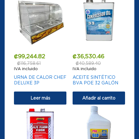
₡
99,244.82
₡
36,530.46
₡
116,758.61
₡
40,589.40
IVA incluido
IVA incluido
URNA DE CALOR CHEF
ACEITE SINTÉTICO
DELUXE 3P
BVA POE 32 GALÓN
Leer más
Añadir al carrito