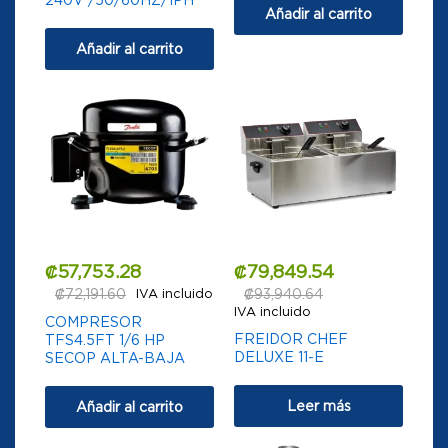
Añadir al carrito
Añadir al carrito
₡
57,753.28
₡
79,849.54
₡
72,191.60
IVA incluido
₡
93,940.64
IVA incluido
COMPRESOR
FREIDOR CHEF
TFS4.5FT 1/6 HP
DELUXE 11-E
SECOP ALTA-BAJA
Leer más
Añadir al carrito