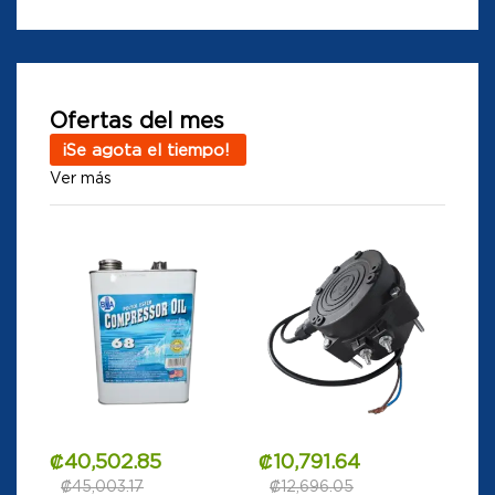
Ofertas del mes
¡Se agota el tiempo!
Ver más
₡
40,502.85
₡
10,791.64
₡
45,003.17
₡
12,696.05