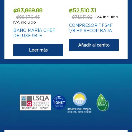
₡
83,869.88
₡
52,510.31
₡
98,670.45
₡
71,931.92
IVA incluido
IVA incluido
COMPRESOR TFS4F
BAÑO MARÍA CHEF
1/8 HP SECOP BAJA
DELUXE 94-E
Añadir al carrito
Leer más