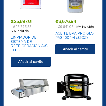
₡
25,897.81
₡
8,676.94
₡
28,775.35
₡
9,641.05
IVA incluido
IVA incluido
ACEITE BVA PRO GLO
LIMPIADOR DE
PAG 100 1/4 (32OZ)
SISTEMA DE
REFRIGERACIÓN A/C
Añadir al carrito
FLUSH
Añadir al carrito