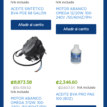
IVA incluido
IVA incluido
ACEITE SINTÉTICO
MOTOR ABANICO
BVA POE 68 GALÓN
OMEGA 12/20W, 100-
240V /50/60HZ/1PH
Añadir al carrito
Añadir al carrito
₡
8,873.58
₡
2,346.60
₡
10,439.52
₡
2,607.34
IVA incluido
IVA incluido
ACEITE BVA PRO PAG
MOTOR ABANICO
100 (8OZ)
OMEGA 7/12W, 100-
240V /50/60HZ/1PH